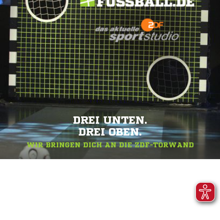
DREI UNTEN.
DREI OBEN.
WIR BRINGEN DICH AN DIE ZDF-TORWAND