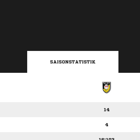
SAISONSTATISTIK
14
4
16:103