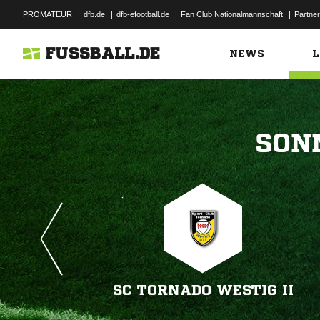
PROMATEUR
|
dfb.de
|
dfb-efootball.de
|
Fan Club Nationalmannschaft
|
Partner
FUSSBALL.DE
NEWS
L

SC TORNADO WESTIG II