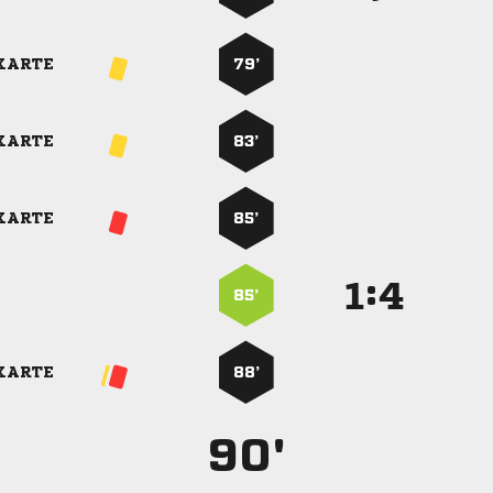
KARTE
79’
KARTE
83’
KARTE
85’
:


85’
KARTE
88’
90'