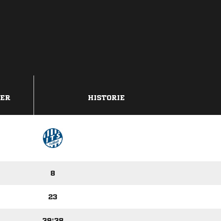
DER
HISTORIE
8
23
39:38