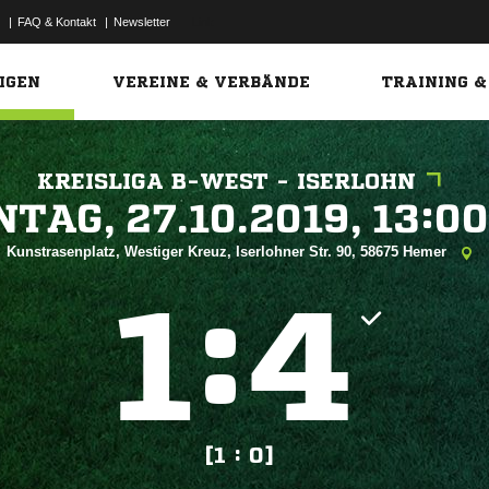
|
FAQ & Kontakt
|
Newsletter
Link
IGEN
VEREINE & VERBÄNDE
TRAINING &
KREISLIGA B-WEST - ISERLOHN
 


Kunstrasenplatz, Westiger Kreuz, Iserlohner Str. 90, 58675 Hemer
:


[1 : 0]