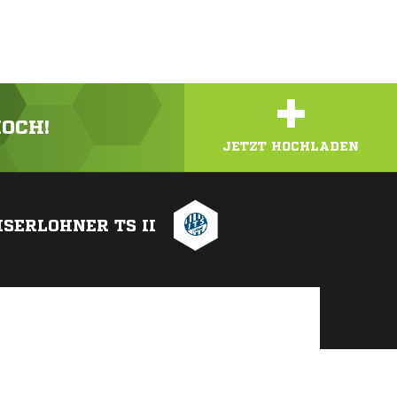
+
HOCH!
JETZT HOCHLADEN
ISERLOHNER TS II