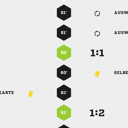
51’
AUSW
51’
AUSW
:


53’
60’
GELB
KARTE
61’
:


61’