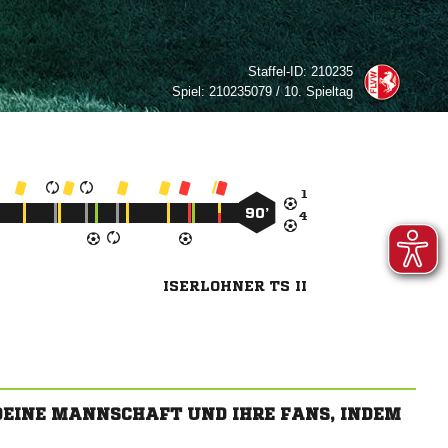
Staffel-ID:
210235
Spiel:
210235079 / 10. Spieltag

90’

ISERLOHNER TS II
 DEINE MANNSCHAFT UND IHRE FANS, INDEM