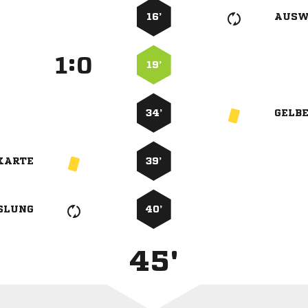
16’
AUSW
:


19’
34’
GELB
KARTE
39’
SLUNG
40’
45'