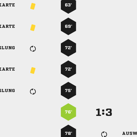
KARTE
63’
KARTE
69’
SLUNG
72’
KARTE
72’
SLUNG
75’
:


76’
78’
AUSW