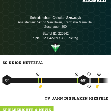
HIESFELD
Schiedsrichter:
 
Assistenten:
  
,   
Zuschauer:
300
Staffel-ID:
220842
Spiel:
220842289 / 33. Spieltag
SC UNION NETTETAL
0’
45’
TV JAHN DINSLAKEN HIESFELD
SPIELBERICHTE & NEWS