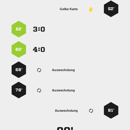
52’
Gelbe Karte
:


53’
:


60’
68’
Auswechslung
78’
Auswechslung
81’
Auswechslung