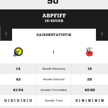
90'
ABPFIFF
16:45UHR
ANZEIGE
SAISONSTATISTIK
:
14
16
Aktuelle Platzierung
43
29
Aktuelle Punktzahl
41:54
45:82
Aktuelles Torverhältnis
U | S | U | S | U
S | N | N | N | N
Aktueller Trend