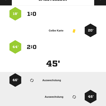
:


18’
20’
Gelbe Karte
:


44’
45'
46’
Auswechslung
46’
Auswechslung