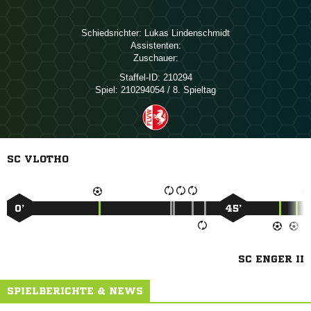
Schiedsrichter:
 
Assistenten:
Zuschauer:
Staffel-ID:
210294
Spiel:
210294054 / 8. Spieltag
SC VLOTHO
0’
45’
SC ENGER II
SPIELBERICHTE & NEWS