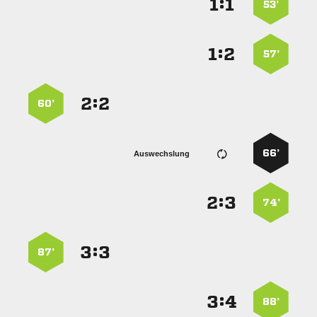
:


53’
:


57’
:


60’
66’
Auswechslung
:


74’
:


87’
:


88’