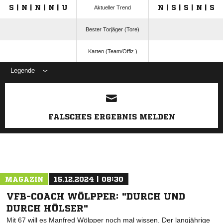
S | N | N | N | U
N | S | S | N | S
Aktueller Trend
Bester Torjäger (Tore)
Karten (Team/Offiz.)
Legende
ANZEIGE
FALSCHES ERGEBNIS MELDEN
MAGAZIN
15.12.2024 | 08:30
VFB-COACH WÖLPPER: "DURCH UND
DURCH HÜLSER"
Mit 67 will es Manfred Wölpper noch mal wissen. Der langjährige