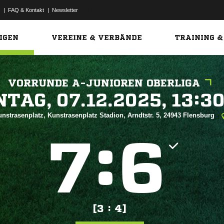
|
FAQ & Kontakt
|
Newsletter
Link
IGEN
VEREINE & VERBÄNDE
TRAINING &
VORRUNDE A-JUNIOREN OBERLIGA
 


nstrasenplatz, Kunstrasenplatz Stadion, Arndtstr. 5, 24943 Flensburg
:


[3 : 4]