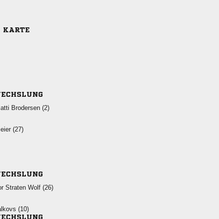
E KARTE
ECHSLUNG
  
 
ECHSLUNG
   
 
ECHSLUNG