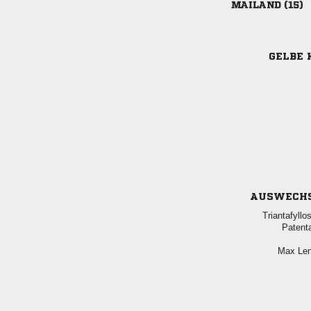
 
GELBE 
AUSWECH


 