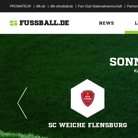
PROMATEUR
|
dfb.de
|
dfb-efootball.de
|
Fan Club Nationalmannschaft
|
Partner
FUSSBALL.DE
NEWS
L

Ku
SC WEICHE FLENSBURG