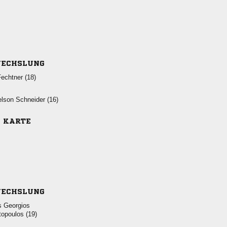
ECHSLUNG
 
  
E KARTE
ECHSLUNG
 
 