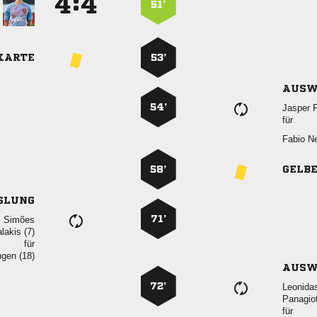
:


51’
KARTE
53’
AUSW
54’
 
für
 
58’
GELB
SLUNG
71’
 
 
für
 
AUSW
72’


für