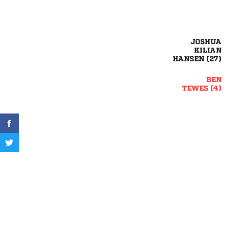


 

 