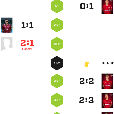
:


13’
:


27’
:


30’
Eigentor
32’
GELB
:


37’
:


41’