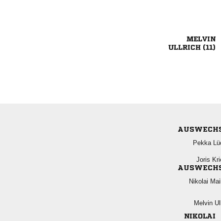

 
AUSWECH
 
 
AUSWECH
 
 
