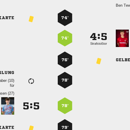
 
KARTE
74’
:


74’
Strafstoßtor
76’
GELB
SLUNG
78’
 
für
 
:


78’
KARTE
79’