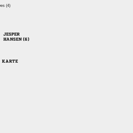
 

 
E KARTE