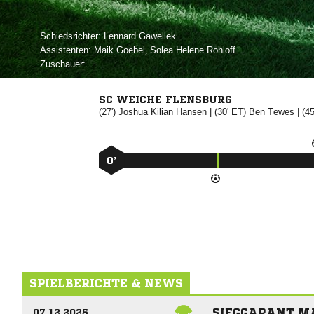
Schiedsrichter:
 
Assistenten:
 
,   
Zuschauer:
SC WEICHE FLENSBURG
(27')
 

| (30' ET)


| (4
0’
SPIELBERICHTE & NEWS
SIEGGARANT M
07.12.2025