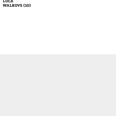

 