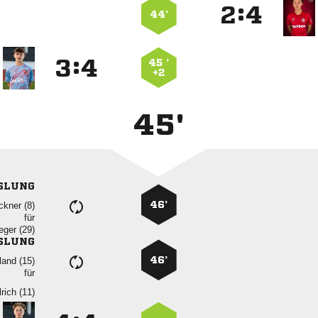
:


44’
:


45 ’
+2
45'
SLUNG
46’
 
für
 
SLUNG
46’
 
für
 