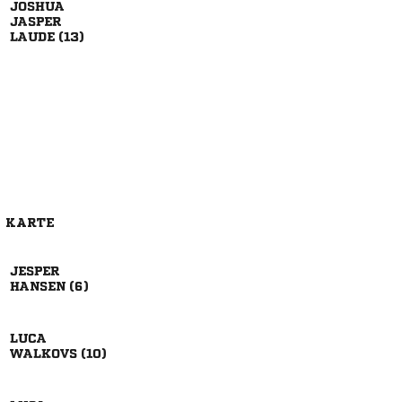


 
E KARTE

 

 