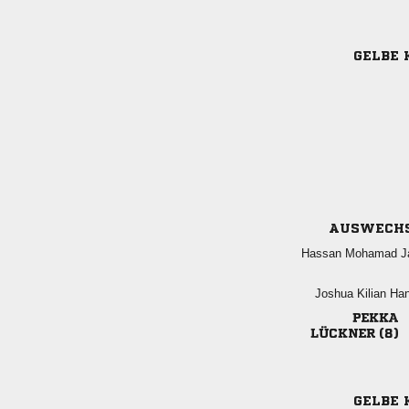
GELBE 
AUSWECH
  
  

 
GELBE 