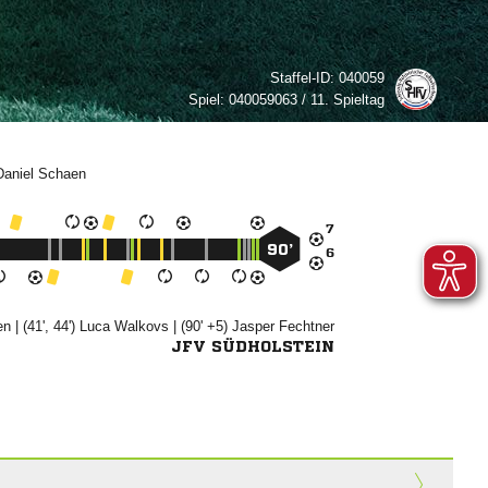
Staffel-ID:
040059
Spiel:
040059063 / 11. Spieltag



90’


| (41', 44')


| (90' +5)


JFV SÜDHOLSTEIN