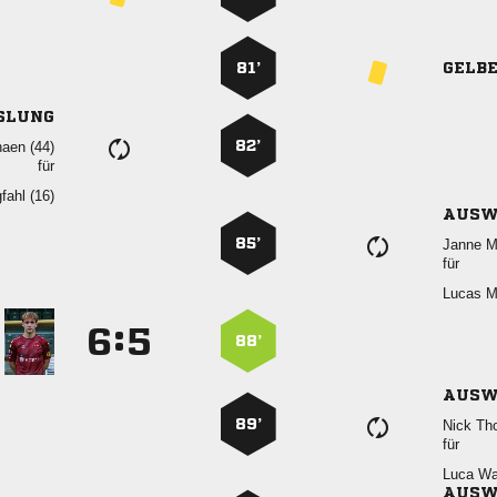
81’
GELB
SLUNG
82’
 
für
 
AUSW
85’
 
für
 
:


88’
AUSW
89’
 
für
 
AUSW