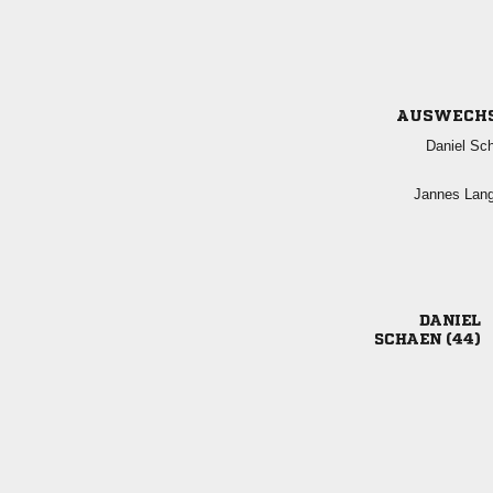
AUSWECH
 
 

 