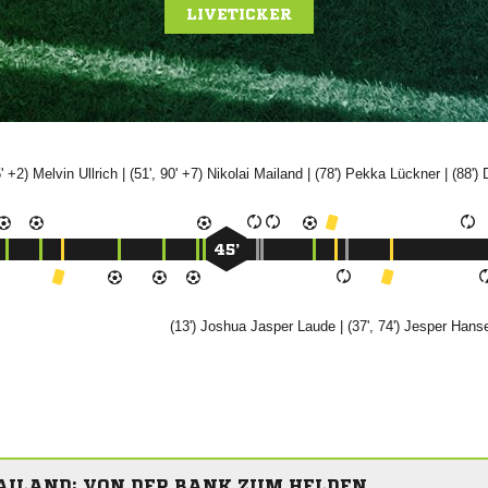
LIVETICKER
5' +2)


| (51', 90' +7)


| (78')


| (88')
45’
(13')
 

| (37', 74')


AILAND: VON DER BANK ZUM HELDEN