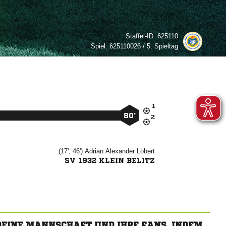
Staffel-ID:
625110
Spiel:
625110026 / 5. Spieltag

80’

(17', 46')
 

SV 1932 KLEIN BELITZ
 DEINE MANNSCHAFT UND IHRE FANS, INDEM