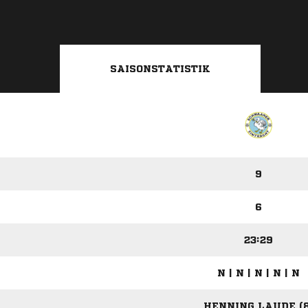
SAISONSTATISTIK
9
6
23:29
N | N | N | N | N
HENNING LAUDE (8