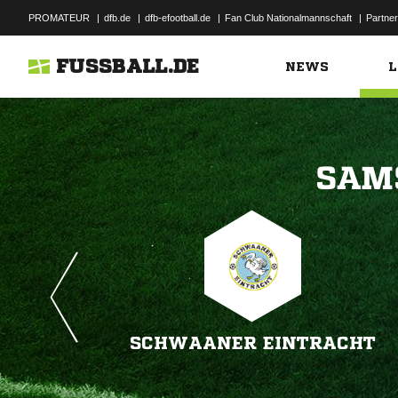
PROMATEUR
|
dfb.de
|
dfb-efootball.de
|
Fan Club Nationalmannschaft
|
Partner
FUSSBALL.DE
NEWS
L

SCHWAANER EINTRACHT