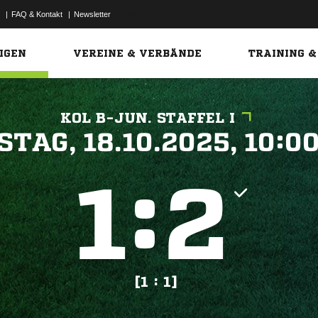
|
FAQ & Kontakt
|
Newsletter
Link
IGEN
VEREINE & VERBÄNDE
TRAINING &
KOL B-JUN. STAFFEL I
 


:


[1 : 1]