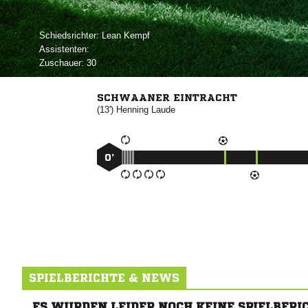
Schiedsrichter:
 
Assistenten:
Zuschauer:
30
SCHWAANER EINTRACHT
(13')


0’
SPIELBERICHTE & NEWS
ES WURDEN LEIDER NOCH KEINE SPIELBERI