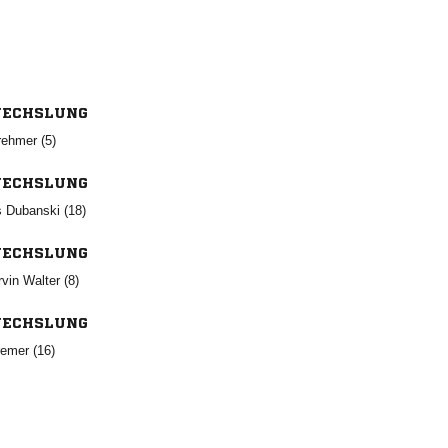
ECHSLUNG
 
ECHSLUNG
  
ECHSLUNG
  
ECHSLUNG
 