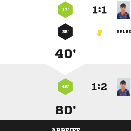
:


17’
35’
GELB
40'
:


46’
80'
ABPFIFF