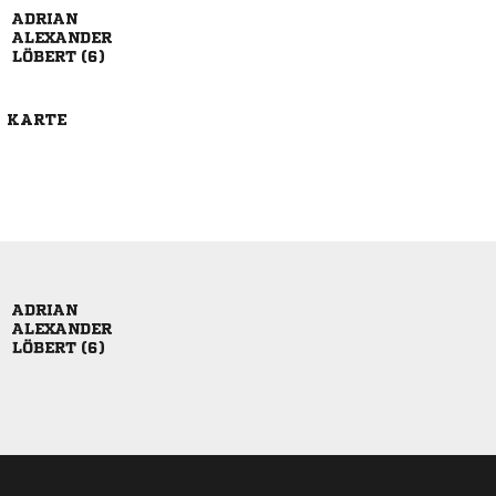


 
E KARTE


 