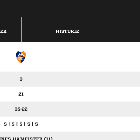
DER
HISTORIE
3
21
35:22
S | S | S | S | S
NES HAMEISTER (11)