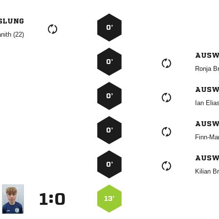
SLUNG
0’
 
AUSW
0’
 
AUSW
0’
 
AUSW
0’

AUSW
0’
 
:


13’