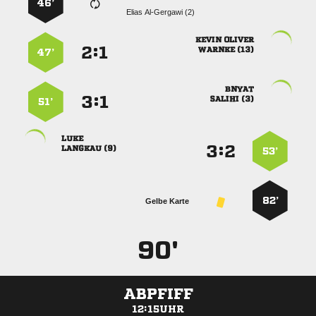
46’
  
 
:


 
47’

:


 
51’

:


 
53’
82’
Gelbe Karte
90'
ABPFIFF
12:15UHR