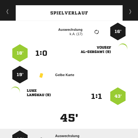
SPIELVERLAUF
Auswechslung
16’
k.A. (17)

:


 
18’
19’
Gelbe Karte

:


 
43’
45'
Auswechslung