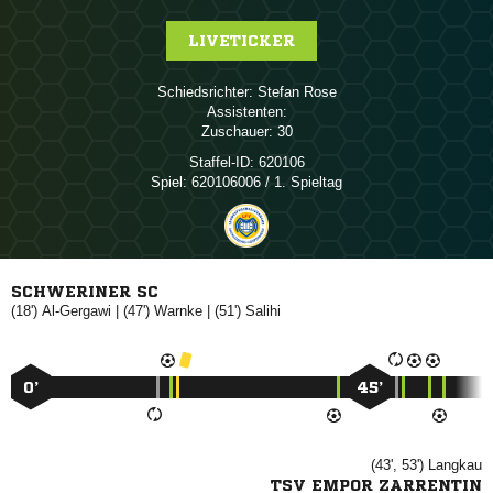
LIVETICKER
Schiedsrichter:
 
Assistenten:
Zuschauer:
30
Staffel-ID:
620106
Spiel:
620106006 / 1. Spieltag
SCHWERINER SC
(18')

| (47')

| (51')

0’
45’
(43', 53')

TSV EMPOR ZARRENTIN