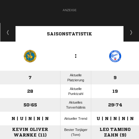
ANZEIGE
SAISONSTATISTIK
:
Aktuelle
7
9
Platzierung
Aktuelle
28
19
Punktzahl
Aktuelles
50:65
29:74
Torverhältnis
N | U | N | N | N
U | N | N | N | N
Aktueller Trend
KEVIN OLIVER
LEO TAMINO
Bester Torjäger
WARNKE (11)
(Tore)
ZAHN (9)