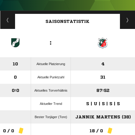
ANZEIGE
SAISONSTATISTIK
:
10
4
Aktuelle Platzierung
0
31
Aktuelle Punktzahl
0:0
87:52
Aktuelles Torverhältnis
S | U | S | S | S
Aktueller Trend
JANNIK MARTENS (38)
Bester Torjäger (Tore)
0 / 0
18 / 0