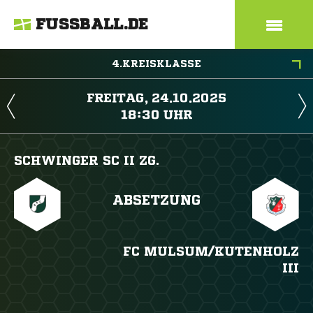
FUSSBALL.DE
4.KREISKLASSE
 
 
SCHWINGER SC II ZG.
ABSETZUNG
FC MULSUM/​KUTENHOLZ
III