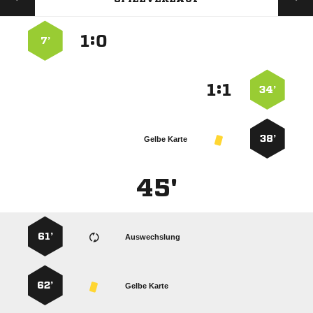
:


7’
:


34’
38’
Gelbe Karte
45'
61’
Auswechslung
62’
Gelbe Karte