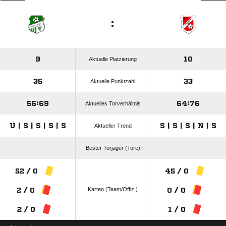
:
9
10
Aktuelle Platzierung
35
33
Aktuelle Punktzahl
56:69
64:76
Aktuelles Torverhältnis
U | S | S | S | S
S | S | S | N | S
Aktueller Trend
Bester Torjäger (Tore)
52 / 0
45 / 0
Karten (Team/Offiz.)
2 / 0
0 / 0
2 / 0
1 / 0