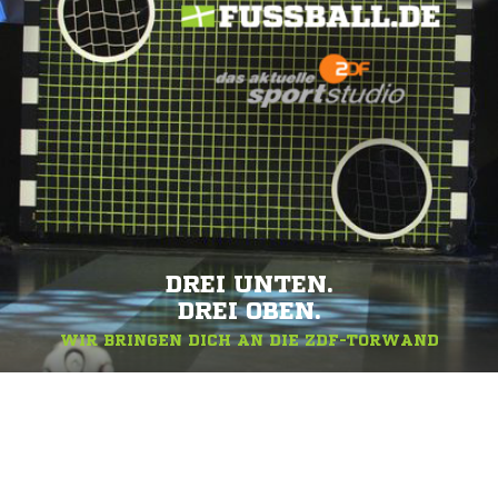
DREI UNTEN.
DREI OBEN.
WIR BRINGEN DICH AN DIE ZDF-TORWAND