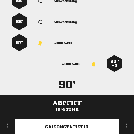
86’
Auswechslung
86’
Auswechslung
87’
Gelbe Karte
90 ’
Gelbe Karte
+2
90'
ABPFIFF
12:40UHR
ANZEIGE
SAISONSTATISTIK