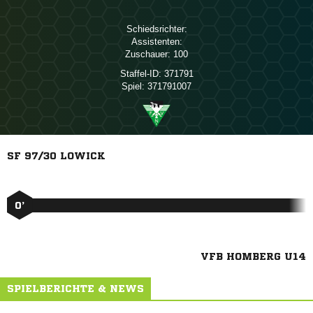
Schiedsrichter:
Assistenten:
Zuschauer:
100
Staffel-ID:
371791
Spiel:
371791007
SF 97/30 LOWICK
0’
VFB HOMBERG U14
SPIELBERICHTE & NEWS