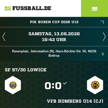
FUSSBALL.DE
PIK BUBEN CUP 2026 U13
 
 
Rasenplatz, Jahnstadion (R), Hans-Böckler-Str. 50, 46236
Bottrop
SF 97/​30 LOWICK

:

VFB HOMBERG U14 (CJ)