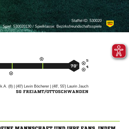
Staffel-ID:
530020
Spiel:
530020130 / Spielklasse: Bezirksfreundschaftsspiele

70’

 k.A. (8) | (40')


| (48', 55')


SG FREIAMT/OTTOSCHWANDEN
 DEINE MANNSCHAFT UND IHRE FANS, INDEM