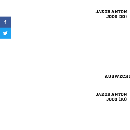
 
 
AUSWECH
 
 