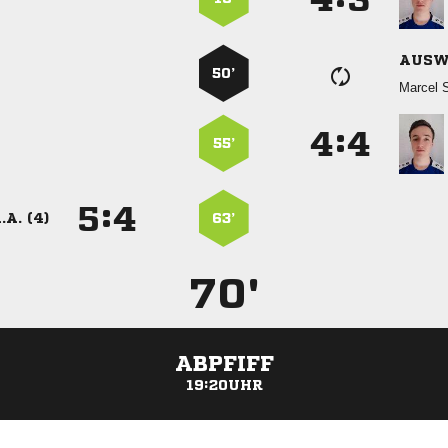
AUSW
50’
 
:


55’
:


.A. (4)
63’
70'
ABPFIFF
19:20UHR
ANZEIGE