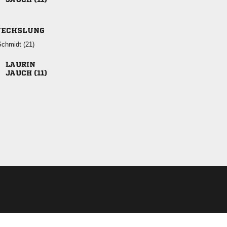
ECHSLUNG
 

 