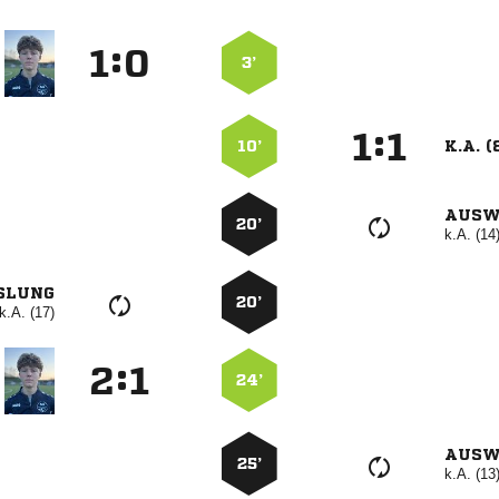
:


3’
:


10’
K.A. (
AUSW
20’
k.A. (14
SLUNG
20’
k.A. (17)
:


24’
AUSW
25’
k.A. (13