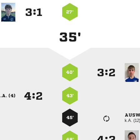
:


27’
35'
:


40’
:


.A. (4)
43’
AUSW
45’
k.A. (12
:


48’