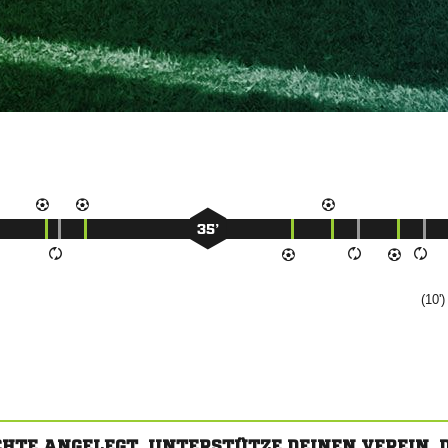
35’
(10')
CHTE ANGELEGT. UNTERSTÜTZE DEINEN VEREIN,