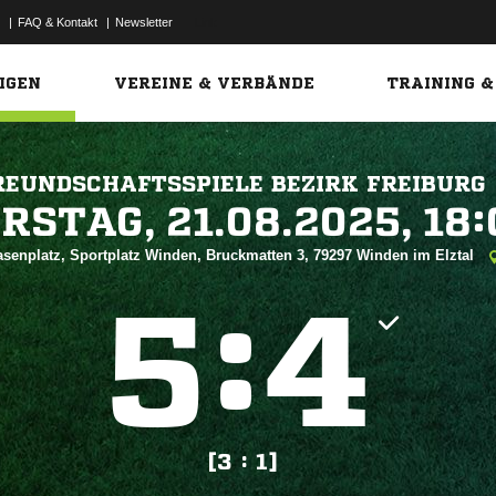
|
FAQ & Kontakt
|
Newsletter
Link
IGEN
VEREINE & VERBÄNDE
TRAINING &
REUNDSCHAFTSSPIELE BEZIRK FREIBURG
 


asenplatz, Sportplatz Winden, Bruckmatten 3, 79297 Winden im Elztal
:


[3 : 1]