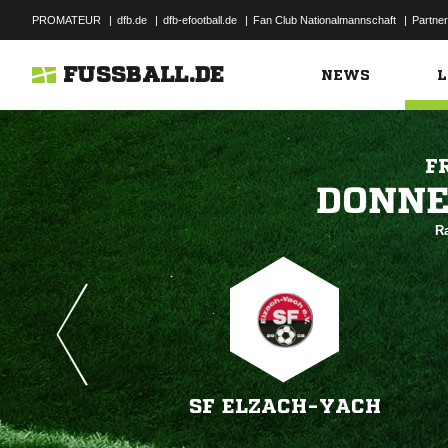
PROMATEUR
|
dfb.de
|
dfb-efootball.de
|
Fan Club Nationalmannschaft
|
Partner
FUSSBALL.DE
NEWS
L
F

R
SF ELZACH-YACH