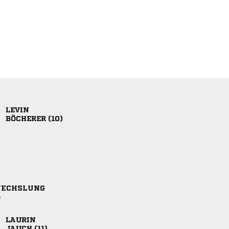

 
ECHSLUNG
)

 