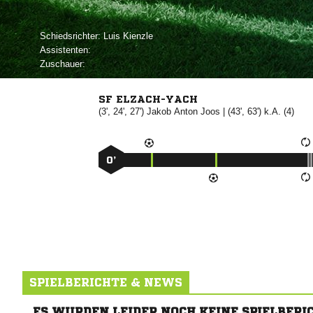
Schiedsrichter:
 
Assistenten:
Zuschauer:
SF ELZACH-YACH
(3', 24', 27')
 

| (43', 63') k.A. (4)
0’
SPIELBERICHTE & NEWS
ES WURDEN LEIDER NOCH KEINE SPIELBERI