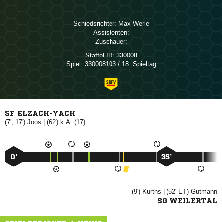
Schiedsrichter:
 
Assistenten:
Zuschauer:
Staffel-ID:
330008
Spiel:
330008103 / 18. Spieltag
SF ELZACH-YACH
(7', 17')

| (62') k.A. (17)
0’
35’
(9')

| (52' ET)

SG WEILERTAL