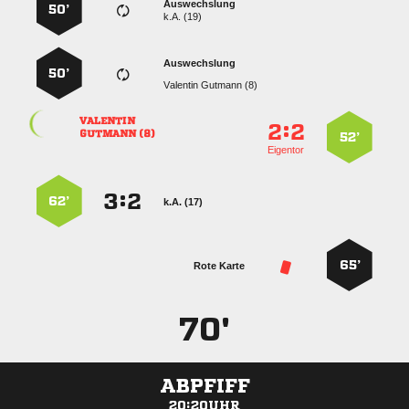
Auswechslung
50’
k.A. (19)
Auswechslung
50’
  

:


 
52’
Eigentor
:


62’
k.A. (17)
65’
Rote Karte
70'
ABPFIFF
20:20UHR