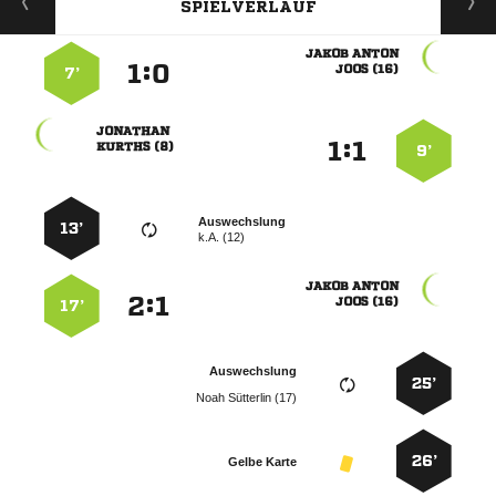
SPIELVERLAUF
 
:


 
7’

:


 
9’
Auswechslung
13’
k.A. (12)
 
:


 
17’
Auswechslung
25’
  
26’
Gelbe Karte