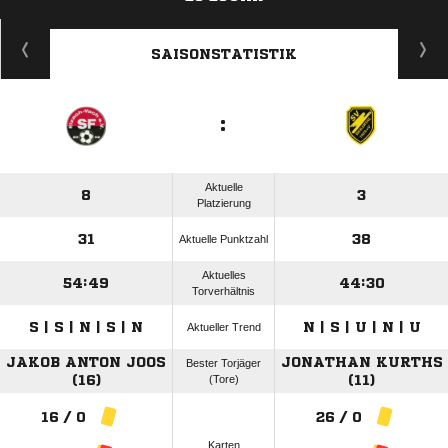
ANZEIGE
SAISONSTATISTIK
:
Aktuelle
8
3
Platzierung
31
38
Aktuelle Punktzahl
Aktuelles
54:49
44:30
Torverhältnis
S | S | N | S | N
N | S | U | N | U
Aktueller Trend
JAKOB ANTON JOOS
JONATHAN KURTHS
Bester Torjäger
(16)
(Tore)
(11)
16 / 0
26 / 0
Karten