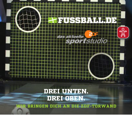
DREI UNTEN.
DREI OBEN.
WIR BRINGEN DICH AN DIE ZDF-TORWAND