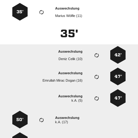
Auswechslung
35’
  
35'
Auswechslung
42’
  
Auswechslung
47’
   
Auswechslung
47’
k.A. (5)
Auswechslung
50’
k.A. (17)