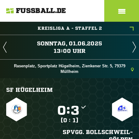
FUSSBALL.DE
KREISLIGA A - STAFFEL 2
 
 
Rasenplatz, Sportplatz Hügelheim, Zienkener Str. 5, 79379
Müllheim
SF HÜGELHEIM

:

[0 : 1]
SPVGG. BOLLSCHWEIL-