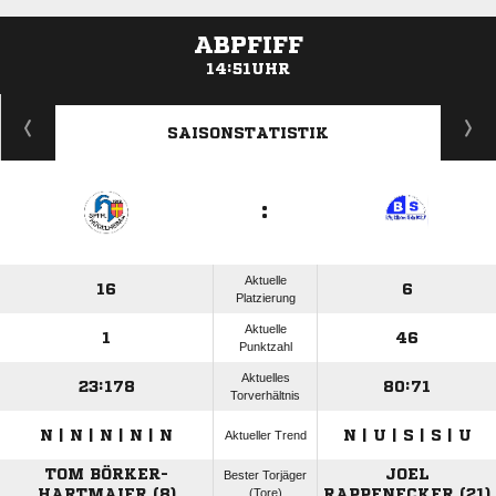
ABPFIFF
14:51UHR
ANZEIGE
SAISONSTATISTIK
:
Aktuelle
16
6
Platzierung
Aktuelle
1
46
Punktzahl
Aktuelles
23:178
80:71
Torverhältnis