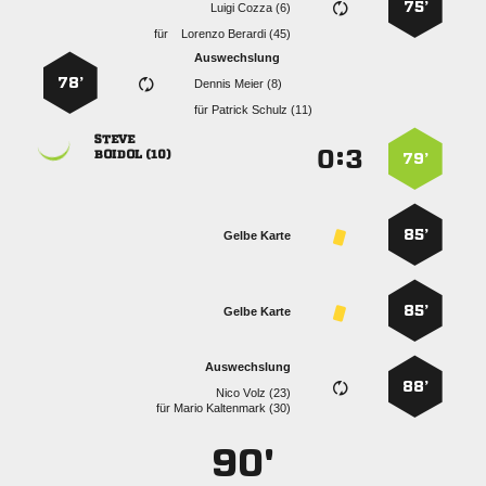
75’
  
für
  
Auswechslung
78’
  
für
  

:


 
79’
85’
Gelbe Karte
85’
Gelbe Karte
Auswechslung
88’
  
für
  
90'