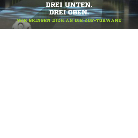
DREI UNTEN.
DREI OBEN.
WIR BRINGEN DICH AN DIE ZDF-TORWAND