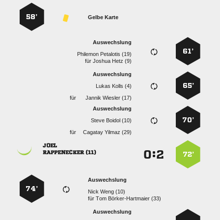
58’
Gelbe Karte
Auswechslung
61’
  
für
  
Auswechslung
65’
  
für
  
Auswechslung
70’
  
für
  

:


 
72’
Auswechslung
74’
  
für
  
Auswechslung