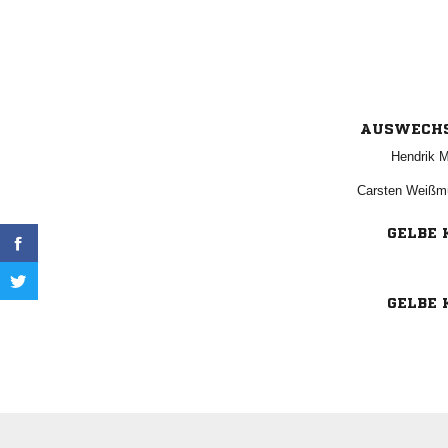
AUSWECH
 
 
GELBE 
GELBE 