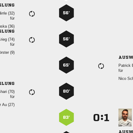
SLUNG
56’
 
für
 
SLUNG
56’
 
für
 
AUSW
65’
 
für
 
SLUNG
80’
 
für
  
:


83’
AUSW