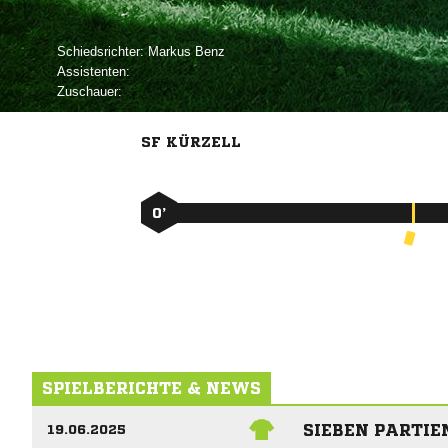
Schiedsrichter:
 
Assistenten:
Zuschauer:
SF KÜRZELL
0’
SPIELBERICHTE & NEWS
SIEBEN PARTIE
19.06.2025