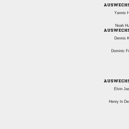
AUSWECH
 
 
AUSWECH
 
 
AUSWECH
 
  