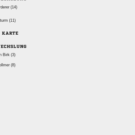
 
 
E KARTE
ECHSLUNG
  
 