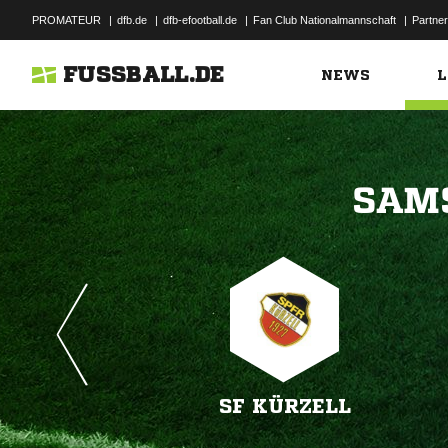
PROMATEUR
|
dfb.de
|
dfb-efootball.de
|
Fan Club Nationalmannschaft
|
Partner
FUSSBALL.DE
NEWS
L

SF KÜRZELL