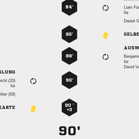
84’
 
für
 
85’
GELB
AUSW
88’

für
 
SLUNG
90’
 
für
 
90 ’
KARTE
+3
90'