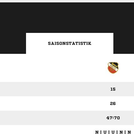
SAISONSTATISTIK
15
26
47:70
N | U | U | N | N