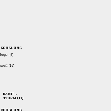
ECHSLUNG
 
 

 
ECHSLUNG