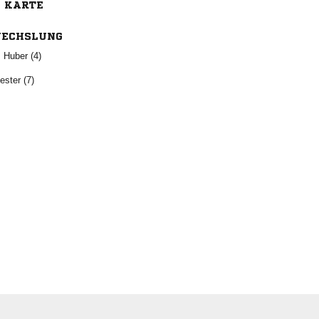
E KARTE
ECHSLUNG
  
 