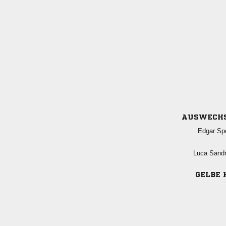
AUSWECH
 
 
GELBE 