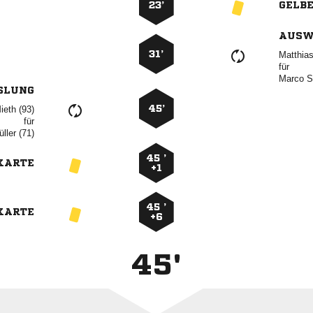
23’
GELB
AUSW
31’

für
 
SLUNG
45’
 
für
 
45 ’
KARTE
+1
45 ’
KARTE
+6
45'