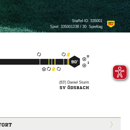
Staffel-ID:
335001
Spiel:
335001238 / 30. Spieltag

90’

(83')


SV ÖDSBACH
FORT