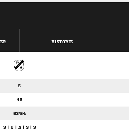
DER
HISTORIE
5
46
63:54
S | U | N | S | S