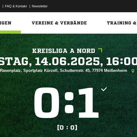
|
FAQ & Kontakt
|
Newsletter
Link
IGEN
VEREINE & VERBÄNDE
TRAINING &
KREISLIGA A NORD
 


Rasenplatz, Sportplatz Kürzell, Schutternstr. 45, 77974 Meißenheim
:


[0 : 0]