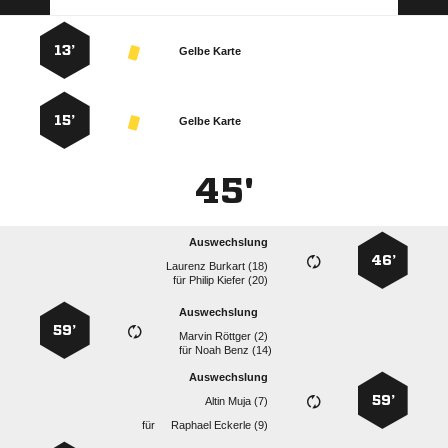
13’
Gelbe Karte
15’
Gelbe Karte
45'
Auswechslung
46’
  
für
  
Auswechslung
59’
  
für
  
Auswechslung
59’
  
für
  