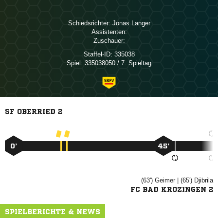
Schiedsrichter:
 
Assistenten:
Zuschauer:
Staffel-ID:
335038
Spiel:
335038050 / 7. Spieltag
SF OBERRIED 2
0’
45’
(63')

| (65')

FC BAD KROZINGEN 2
SPIELBERICHTE & NEWS