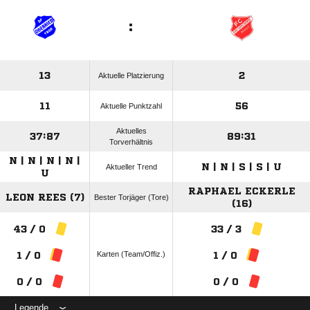
:
13
2
Aktuelle Platzierung
11
56
Aktuelle Punktzahl
Aktuelles
37:87
89:31
Torverhältnis
N | N | N | N |
N | N | S | S | U
Aktueller Trend
U
RAPHAEL ECKERLE
LEON REES (7)
Bester Torjäger (Tore)
(16)
43 / 0
33 / 3
Karten (Team/Offiz.)
1 / 0
1 / 0
0 / 0
0 / 0
Legende