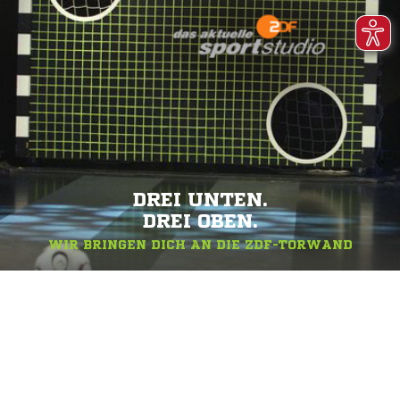
DREI UNTEN.
DREI OBEN.
WIR BRINGEN DICH AN DIE ZDF-TORWAND