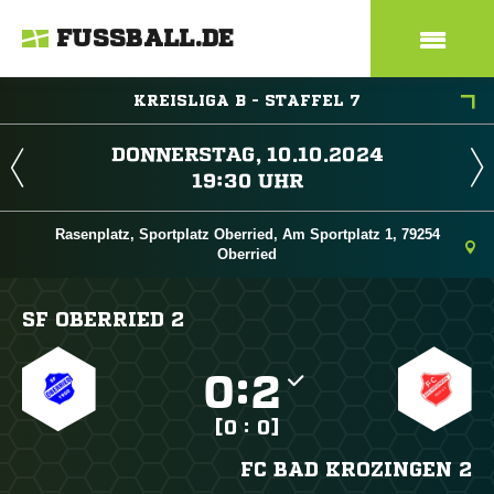
FUSSBALL.DE
KREISLIGA B - STAFFEL 7
 
 
Rasenplatz, Sportplatz Oberried, Am Sportplatz 1, 79254
Oberried
SF OBERRIED 2

:

[0 : 0]
FC BAD KROZINGEN 2