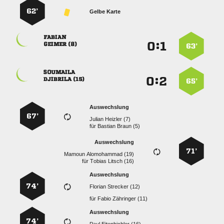
62’
Gelbe Karte

:


 
63’

:


 
65’
Auswechslung
67’
  
für
  
Auswechslung
71’
  
für
  
Auswechslung
74’
  
für
  
Auswechslung
74’