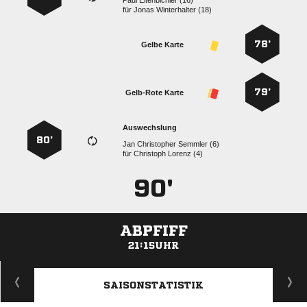
  
für
  
78’
Gelbe Karte
79’
Gelb-Rote Karte
Auswechslung
80’
   
für
  
90'
ABPFIFF
21:15UHR
ANZEIGE
SAISONSTATISTIK