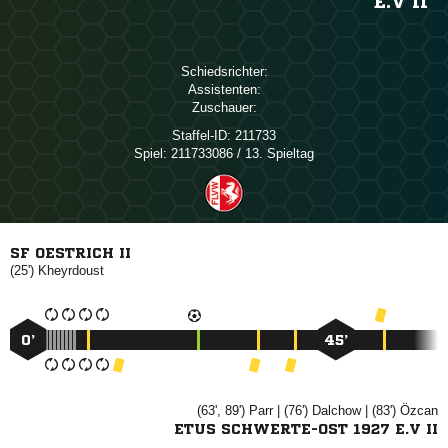
E.V II
Schiedsrichter:
Assistenten:
Zuschauer:
Staffel-ID:
211733
Spiel:
211733086 / 13. Spieltag
SF OESTRICH II
(25')

0’
45’
(63', 89')

| (76')

| (83')

ETUS SCHWERTE-OST 1927 E.V II