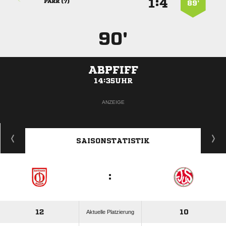
:


 
89’
90'
ABPFIFF
14:35UHR
ANZEIGE
SAISONSTATISTIK
:
12
10
Aktuelle Platzierung