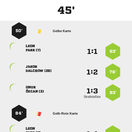
45'
50’
Gelbe Karte

:


 
63’

:


 
76’

:


 
83’
Strafstoßtor
84’
Gelb-Rote Karte
