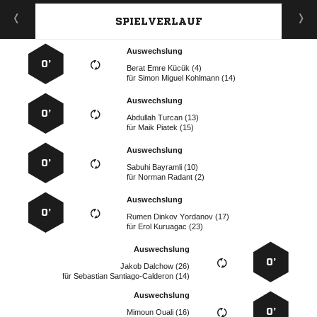
SPIELVERLAUF
Auswechslung
0’
   
für
   
Auswechslung
0’
  
für
  
Auswechslung
0’
  
für
  
Auswechslung
0’
   
für
  
Auswechslung
0’
  
für
  
Auswechslung
0’
  