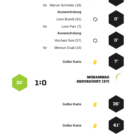
für
  
Auswechslung
0’
  
für
  
Auswechslung
0’
  
für
  
7’
Gelbe Karte

:


 
25’
35’
Gelbe Karte
41’
Gelbe Karte