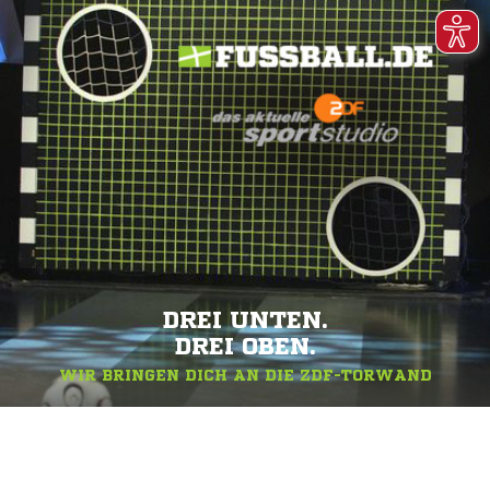
DREI UNTEN.
DREI OBEN.
WIR BRINGEN DICH AN DIE ZDF-TORWAND