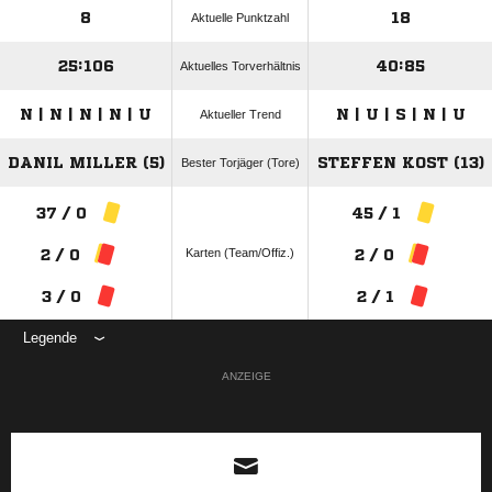
8
18
Aktuelle Punktzahl
25:106
40:85
Aktuelles Torverhältnis
N | N | N | N | U
N | U | S | N | U
Aktueller Trend
DANIL MILLER (5)
STEFFEN KOST (13)
Bester Torjäger (Tore)
37 / 0
45 / 1
Karten (Team/Offiz.)
2 / 0
2 / 0
3 / 0
2 / 1
Legende
ANZEIGE