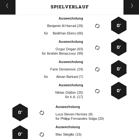
SPIELVERLAUF
Auswechslung
0’
   
für
  
Auswechslung
0’
  
für
  
Auswechslung
0’
  
für
  
Auswechslung
0’
  
für
k.A. (17)
Auswechslung
0’
   
für
   
Auswechslung
0’
  