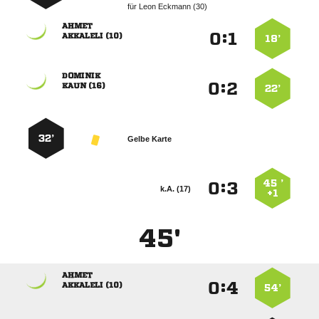
für
  

:


 
18’

:


 
22’
32’
Gelbe Karte
45 ’
:


k.A. (17)
+1
45'

:


 
54’