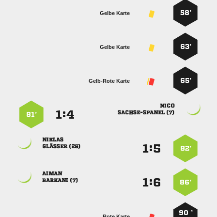
58’
Gelbe Karte
63’
Gelbe Karte
65’
Gelb-Rote Karte

:


 
81’

:


 
82’

:


 
86’
90 ’
Rote Karte