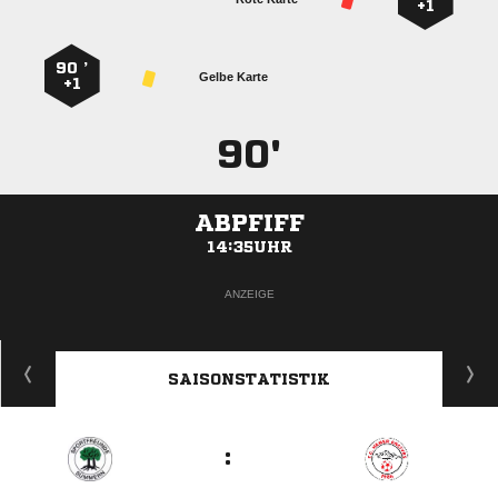
+1
90 ’
Gelbe Karte
+1
90'
ABPFIFF
14:35UHR
ANZEIGE
SAISONSTATISTIK
: