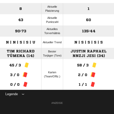
Aktuelle
8
1
Platzierung
Aktuelle
43
60
Punktzahl
Aktuelles
90:73
135:44
Torverhältnis
N | N | S | S | U
N | S | S | S | S
Aktueller Trend
TIM RICHARD
JUSTIN RAPHAEL
Bester
TÜMENA (14)
Torjäger (Tore)
NNZJI JESI (34)
45 / 3
58 / 3
Karten
3 / 0
2 / 0
(Team/Offiz.)
0 / 0
1 / 1
Legende
ANZEIGE