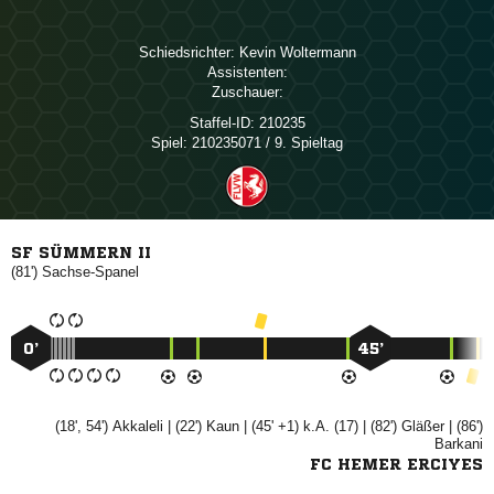
Schiedsrichter:
 
Assistenten:
Zuschauer:
Staffel-ID:
210235
Spiel:
210235071 / 9. Spieltag
SF SÜMMERN II
(81')

0’
45’
(18', 54')

| (22')

| (45' +1) k.A. (17) | (82')

| (86')

FC HEMER ERCIYES