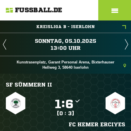
FUSSBALL.DE
KREISLIGA B - ISERLOHN
 
 
Kunstrasenplatz, Garant Personal Arena, Bixterhauser
Hellweg 3, 58640 Iserlohn
SF SÜMMERN II

:

[0 : 3]
FC HEMER ERCIYES