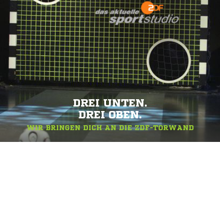
DREI UNTEN.
DREI OBEN.
WIR BRINGEN DICH AN DIE ZDF-TORWAND