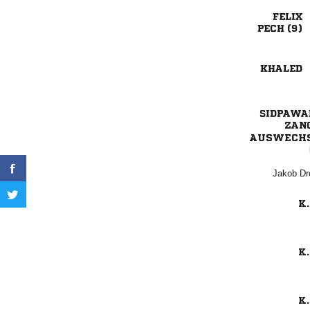

 



AUSWECH
 
K.
K.
K.