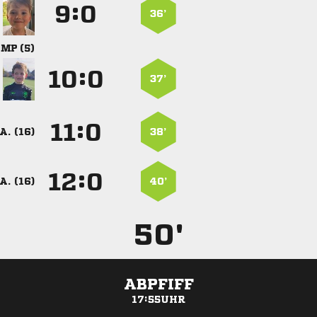
:


36’
 
:


37’
:


A. (16)
38’
:


A. (16)
40’
50'
ABPFIFF
17:55UHR