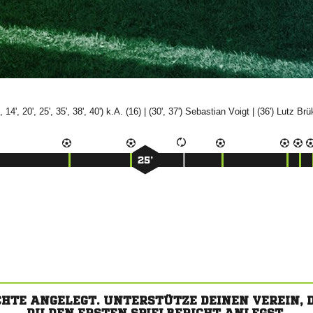
', 14', 20', 25', 35', 38', 40') k.A. (16) | (30', 37')


| (36')


25’
CHTE ANGELEGT. UNTERSTÜTZE DEINEN VEREIN,