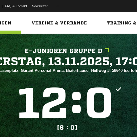
|
FAQ & Kontakt
|
Newsletter
Link
IGEN
VEREINE & VERBÄNDE
TRAINING &
E-JUNIOREN GRUPPE D
 


asenplatz, Garant Personal Arena, Bixterhauser Hellweg 3, 58640 Iserlo
:


[6 : 0]