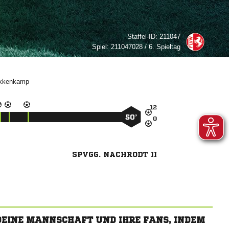
Staffel-ID:
211047
Spiel:
211047028 / 6. Spieltag


50’

SPVGG. NACHRODT II
 DEINE MANNSCHAFT UND IHRE FANS, INDEM