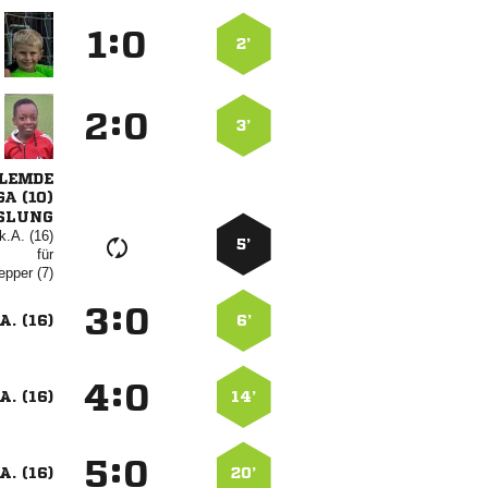
:


2’
:


3’

 
SLUNG
k.A. (16)
5’
für
 
:


A. (16)
6’
:


A. (16)
14’
:


A. (16)
20’