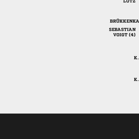



 
K.
K.