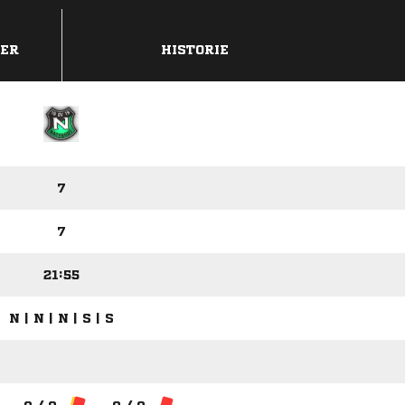
DER
HISTORIE
7
7
21:55
N | N | N | S | S