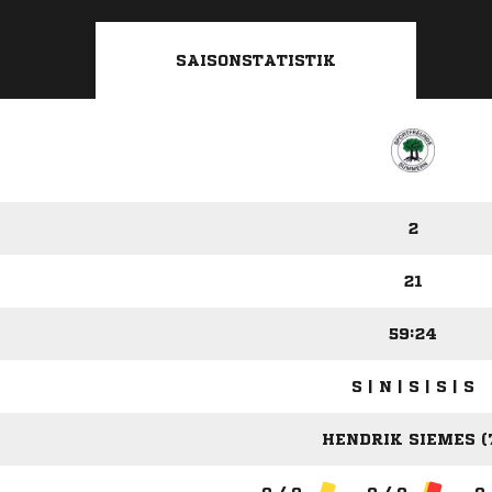
SAISONSTATISTIK
2
21
59:24
S | N | S | S | S
HENDRIK SIEMES (