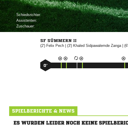
Schiedsrichter:
Assistenten:
Zuschauer:
SF SÜMMERN II
(2')


| (3')
 

| (6
0’
SPIELBERICHTE & NEWS
ES WURDEN LEIDER NOCH KEINE SPIELBERI