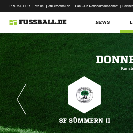
PROMATEUR
|
dfb.de
|
dfb-efootball.de
|
Fan Club Nationalmannschaft
|
Partner
FUSSBALL.DE
NEWS
L

Kunstr
SF SÜMMERN II