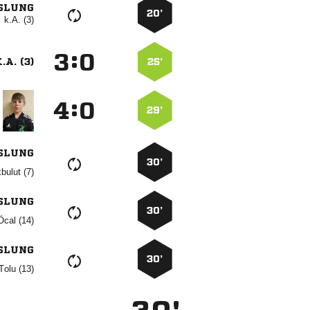
SLUNG
20’
k.A. (3)
:


.A. (3)
25’
:


29’
SLUNG
30’
 
SLUNG
30’
 
SLUNG
30’
 