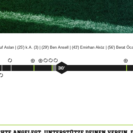


| (25') k.A. (3) | (29')


| (43')


| (56')


30’
CHTE ANGELEGT. UNTERSTÜTZE DEINEN VEREIN,