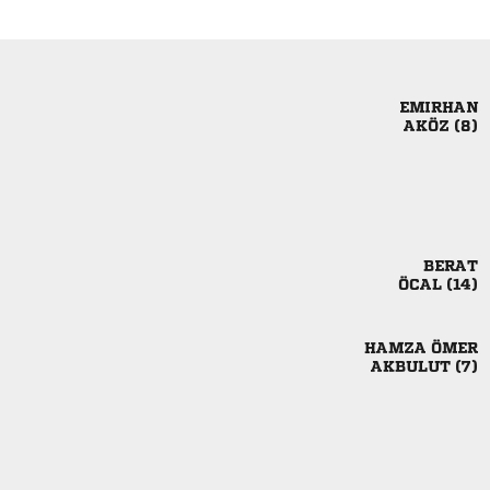

 

 
 
 