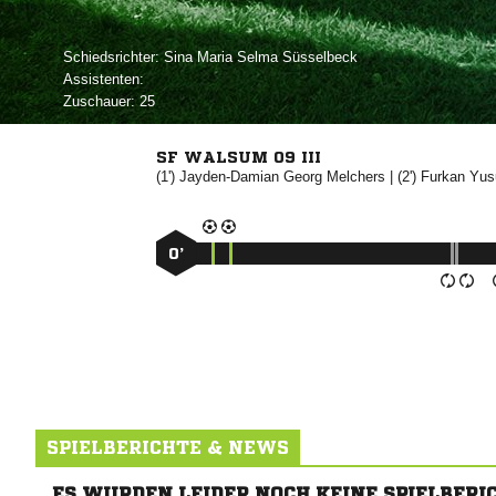
Schiedsrichter:
   
Assistenten:
Zuschauer:
25
SF WALSUM 09 III
(1')
 

| (2')
 
0’
SPIELBERICHTE & NEWS
ES WURDEN LEIDER NOCH KEINE SPIELBERI