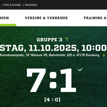
|
FAQ & Kontakt
|
Newsletter
Link
IGEN
VEREINE & VERBÄNDE
TRAINING &
GRUPPE 3
 


Kunstrasenplatz, SF Walsum 09, Bahnhofstr. 225 a, 47178 Duisburg
:


[4 : 0]