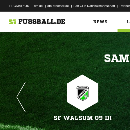
PROMATEUR
|
dfb.de
|
dfb-efootball.de
|
Fan Club Nationalmannschaft
|
Partner
FUSSBALL.DE
NEWS
L

SF WALSUM 09 III