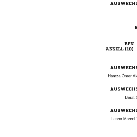
AUSWECH
K

 
AUSWECH
  
AUSWECH
 
AUSWECH
  