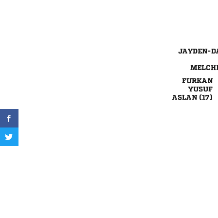




 