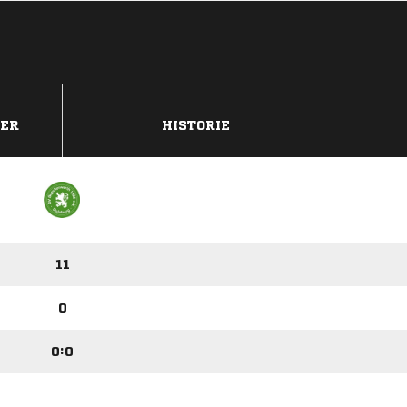
DER
HISTORIE
11
0
0:0