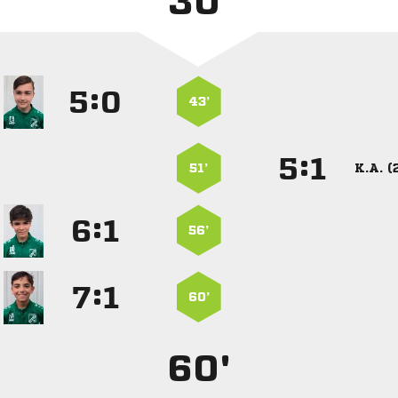
30'
:


43’
:


51’
K.A. (
:


56’
:


60’
60'