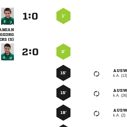
:


1’


 
:


2’
AUSW
15’
k.A. (13
AUSW
15’
k.A. (26
AUSW
18’
k.A. (2)