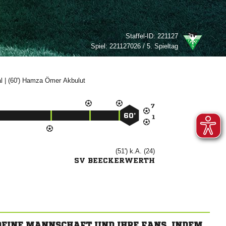
Staffel-ID:
221127
Spiel:
221127026 / 5. Spieltag

| (60')
 


60’

(51') k.A. (24)
SV BEECKERWERTH
 DEINE MANNSCHAFT UND IHRE FANS, INDEM