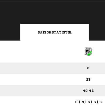
SAISONSTATISTIK
6
23
40:46
U | N | S | S | S