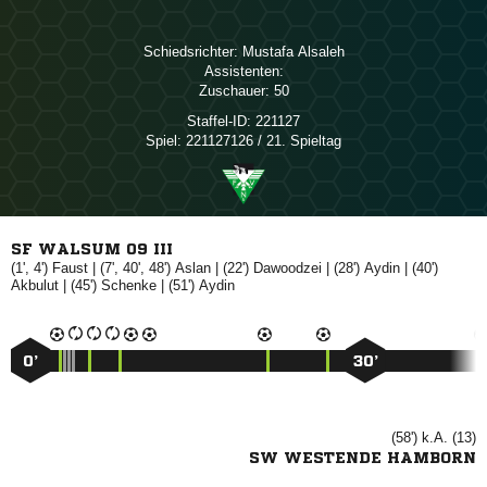
Schiedsrichter:
 
Assistenten:
Zuschauer:
50
Staffel-ID:
221127
Spiel:
221127126 / 21. Spieltag
SF WALSUM 09 III
(1', 4')

| (7', 40', 48')

| (22')

| (28')

| (40')

| (45')

| (51')

0’
30’
(58') k.A. (13)
SW WESTENDE HAMBORN