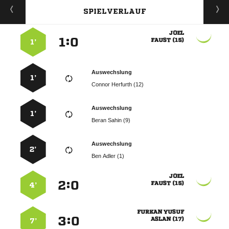
SPIELVERLAUF

:


 
1’
Auswechslung
1’
  
Auswechslung
1’
  
Auswechslung
2’
  

:


 
4’
 
:


 
7’