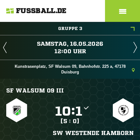
FUSSBALL.DE
GRUPPE 3
 
 
Kunstrasenplatz, SF Walsum 09, Bahnhofstr. 225 a, 47178
Duisburg
SF WALSUM 09 III

:

[5 : 0]
SW WESTENDE HAMBORN