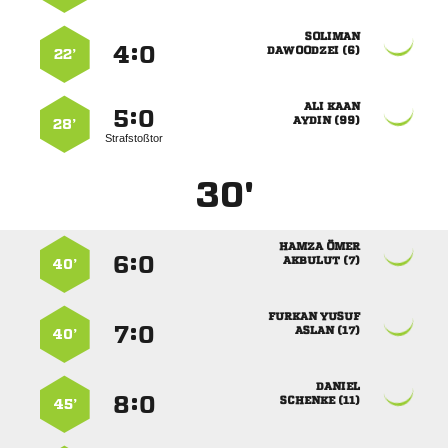

:


 
22’
 
:


 
28’
Strafstoßtor
30'
 
:


 
40’
 
:


 
40’

:


 
45’