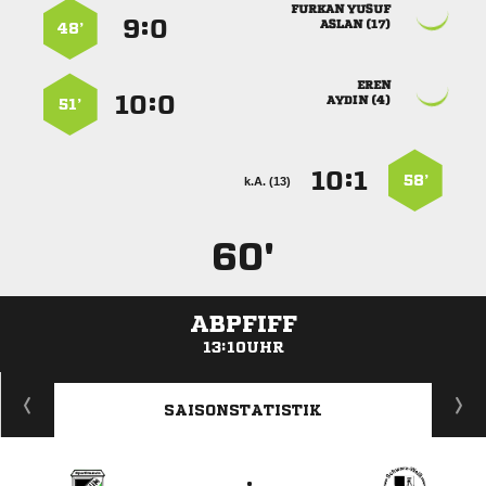
 
:


 
48’

:


 
51’
:


58’
k.A. (13)
60'
ABPFIFF
13:10UHR
ANZEIGE
SAISONSTATISTIK