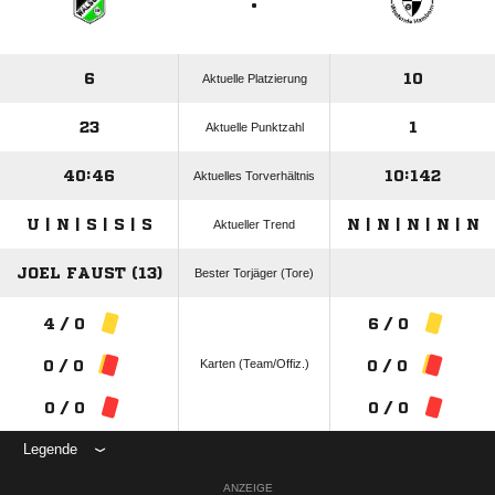
:
6
10
Aktuelle Platzierung
23
1
Aktuelle Punktzahl
40:46
10:142
Aktuelles Torverhältnis
U | N | S | S | S
N | N | N | N | N
Aktueller Trend
JOEL FAUST (13)
Bester Torjäger (Tore)
4 / 0
6 / 0
Karten (Team/Offiz.)
0 / 0
0 / 0
0 / 0
0 / 0
Legende
ANZEIGE