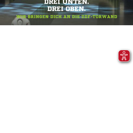
DREI UNTEN.
DREI OBEN.
WIR BRINGEN DICH AN DIE ZDF-TORWAND