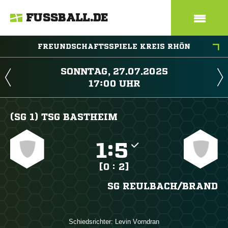
FUSSBALL.DE
FREUNDSCHAFTSSPIELE KREIS RHÖN
 
 
(SG 1) TSG BASTHEIM

:

[0 : 2]
SG REULBACH/​BRAND
Schiedsrichter:
 