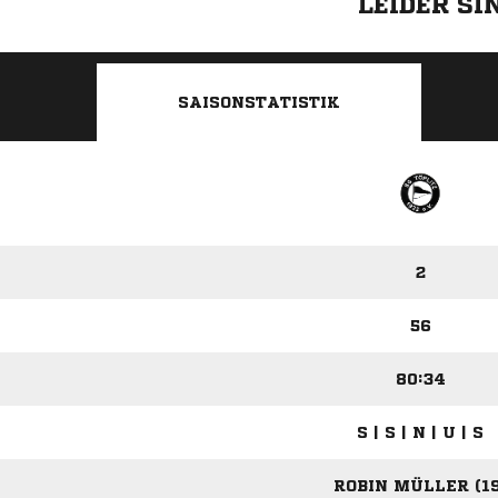
LEIDER S
SAISONSTATISTIK
2
56
80:34
S | S | N | U | S
ROBIN MÜLLER (19