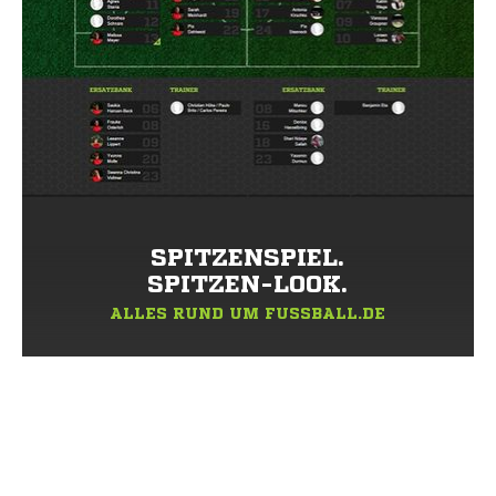
SPITZENSPIEL.
SPITZEN-LOOK.
ALLES RUND UM FUSSBALL.DE