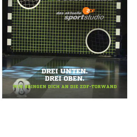
DREI UNTEN.
DREI OBEN.
WIR BRINGEN DICH AN DIE ZDF-TORWAND