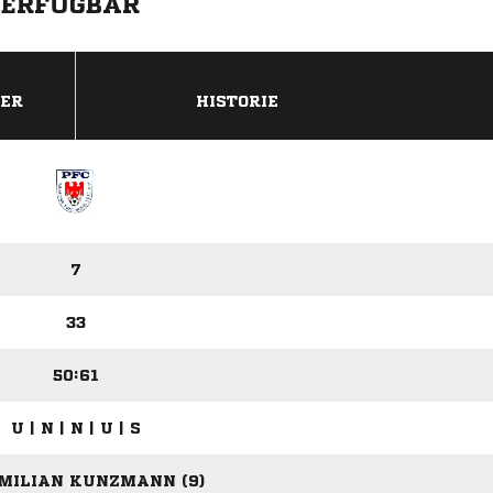
VERFÜGBAR
DER
HISTORIE
7
33
50:61
U | N | N | U | S
MILIAN KUNZMANN (9)