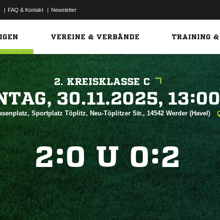
|
FAQ & Kontakt
|
Newsletter
Link
IGEN
VEREINE & VERBÄNDE
TRAINING &
2. KREISKLASSE C
 


senplatz, Sportplatz Töplitz, Neu-Töplitzer Str., 14542 Werder (Havel)
:
U
:



