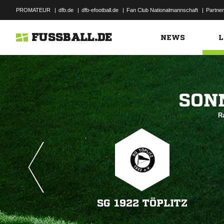
PROMATEUR
|
dfb.de
|
dfb-efootball.de
|
Fan Club Nationalmannschaft
|
Partner
FUSSBALL.DE
NEWS
L

Ra
SG 1922 TÖPLITZ