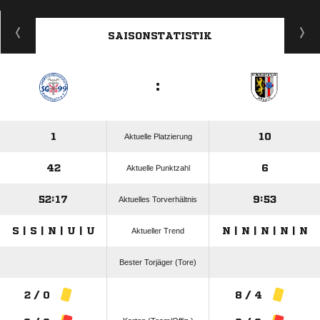
ANZEIGE
SAISONSTATISTIK
:
1
10
Aktuelle Platzierung
42
6
Aktuelle Punktzahl
52:17
9:53
Aktuelles Torverhältnis
S | S | N | U | U
N | N | N | N | N
Aktueller Trend
Bester Torjäger (Tore)
2 / 0
8 / 4