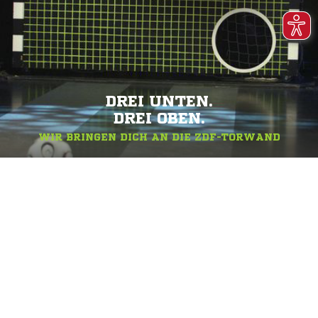
DREI UNTEN.
DREI OBEN.
WIR BRINGEN DICH AN DIE ZDF-TORWAND