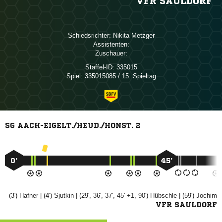
VFR SAULDORF
Schiedsrichter:
 
Assistenten:
Zuschauer:
Staffel-ID:
335015
Spiel:
335015085 / 15. Spieltag
SG AACH-EIGELT./HEUD./HONST. 2
0’
45’
(3')

| (4')

| (29', 36', 37', 45' +1, 90')

| (59')

VFR SAULDORF