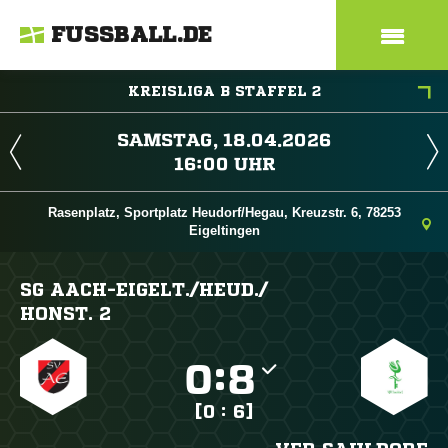
FUSSBALL.DE
KREISLIGA B STAFFEL 2
 
 
Rasenplatz, Sportplatz Heudorf/Hegau, Kreuzstr. 6, 78253
Eigeltingen
SG AACH-EIGELT./​HEUD./​
HONST. 2

:

[0 : 6]