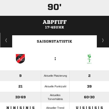
90'
ABPFIFF
17:45UHR
ANZEIGE
SAISONSTATISTIK
:
9
2
Aktuelle Platzierung
21
39
Aktuelle Punktzahl
Aktuelles
33:69
60:30
Torverhältnis
N | N | S | N | S
U | S | S | S | S
Aktueller Trend