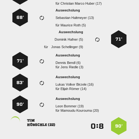
für
   
Auswechslung
68’
  
für
  
Auswechslung
71’
  
für
  
Auswechslung
71’
  
für
  
Auswechslung
83’
   
für
  
Auswechslung
90’
  
für
  

:


 
90’