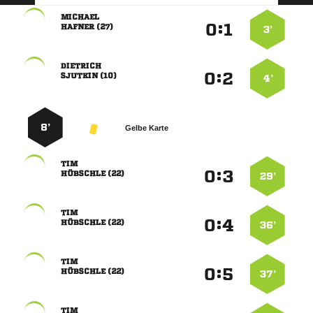

:


 
3’

:


 
4’
8’
Gelbe Karte

:


 
29’

:


 
36’

:


 
37’
