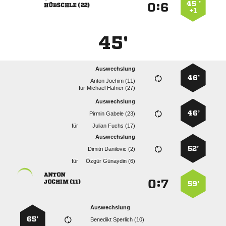
45 ’
:


 
+1
45'
Auswechslung
46’
  
für
  
Auswechslung
46’
  
für
  
Auswechslung
52’
  
für
  

:


 
59’
Auswechslung
65’
  