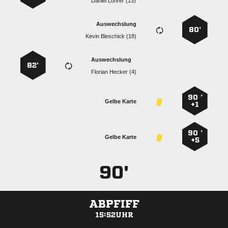
  
Auswechslung
80’
  
Auswechslung
82’
  
90 ’
Gelbe Karte
+1
90 ’
Gelbe Karte
+5
90'
ABPFIFF
15:52UHR