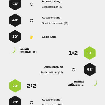
Auswechslung
46’
  
Auswechslung
46’
  
50’
Gelbe Karte

:


 
51’
Auswechslung
62’
  

:


 
72’
Auswechslung
73’