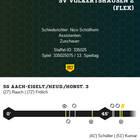
SV VOLKERTSHAUSEN 2
(FLEX)
Schiedsrichter:
 
Assistenten:
Zuschauer:
Staffel-ID:
335025
Spiel:
335025075 / 13. Spieltag
SG AACH-EIGELT./HEUD./HONST. 3
(27')

| (72')

0’
45’
(41')

| (51')
