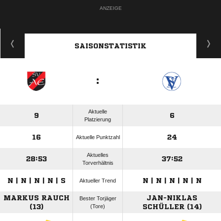
ANZEIGE
SAISONSTATISTIK
:
Aktuelle
9
6
Platzierung
16
24
Aktuelle Punktzahl
Aktuelles
28:53
37:52
Torverhältnis
N | N | N | N | S
N | N | N | N | N
Aktueller Trend
MARKUS RAUCH
JAN-NIKLAS
Bester Torjäger
(13)
(Tore)
SCHÜLLER (14)