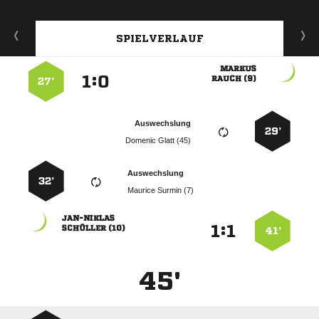
SPIELVERLAUF

:


 
27’
Auswechslung
29’
  
Auswechslung
32’
  

:


 
41’
45'