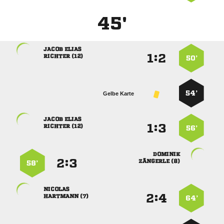
45'
 
:


 
50’
54’
Gelbe Karte
 
:


 
56’

:


 
58’

:


 
64’