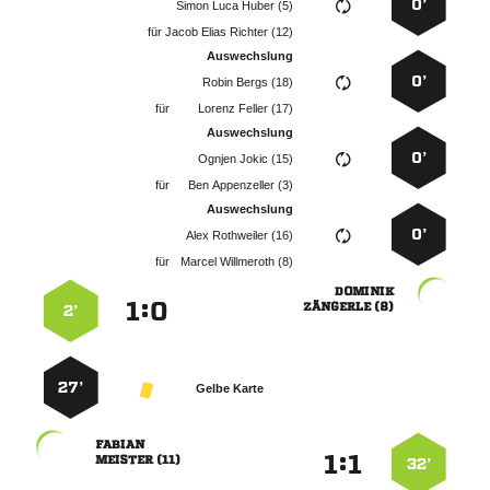
0’
   
für
   
Auswechslung
0’
  
für
  
Auswechslung
0’
  
für
  
Auswechslung
0’
  
für
  

:


 
2’
27’
Gelbe Karte

:


 
32’