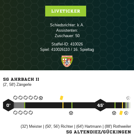
LIVETICKER
Schiedsrichter:

Assistenten:
Zuschauer:
50
Staffel-ID:
410026
Spiel:
410026110 / 16. Spieltag
SG AHRBACH II
(2', 58')

0’
45’
(32')

| (50', 56')

| (64')

| (88')

SG ALTENDIEZ/GÜCKINGEN