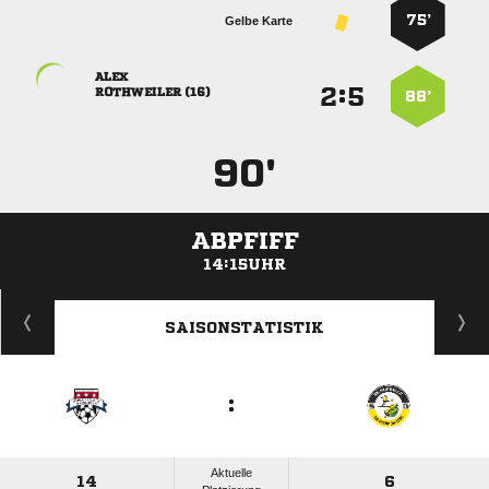
75’
Gelbe Karte

:


 
88’
90'
ABPFIFF
14:15UHR
ANZEIGE
SAISONSTATISTIK
:
Aktuelle
14
6