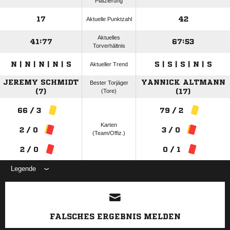
Platzierung
17
42
Aktuelle Punktzahl
Aktuelles
41:77
67:53
Torverhältnis
N | N | N | N | S
S | S | S | N | S
Aktueller Trend
JEREMY SCHMIDT
YANNICK ALTMANN
Bester Torjäger
(7)
(Tore)
(17)
66 / 3
79 / 2
Karten
2 / 0
3 / 0
(Team/Offiz.)
2 / 0
0 / 1
Legende
ANZEIGE
FALSCHES ERGEBNIS MELDEN