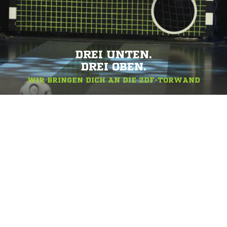
DREI UNTEN.
DREI OBEN.
WIR BRINGEN DICH AN DIE ZDF-TORWAND