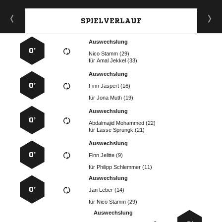
SPIELVERLAUF
Auswechslung
0’
  
für
  
Auswechslung
0’
  
für
  
Auswechslung
0’
  
für
  
Auswechslung
0’
  
für
  
Auswechslung
0’
  
für
  
Auswechslung