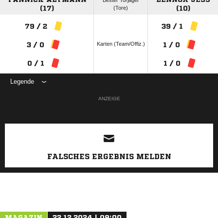
Bester Torjäger
(17)
(Tore)
(10)
79 / 2
39 / 1
Karten (Team/Offiz.)
3 / 0
1 / 0
0 / 1
1 / 0
Legende
ANZEIGE
FALSCHES ERGEBNIS MELDEN
MAGAZIN
22.12.2024 | 09:00