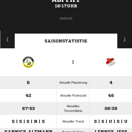
16:17UHR
ANZEIGE
SAISONSTATISTIK
:
6
4
Aktuelle Platzierung
42
46
Aktuelle Punktzahl
Aktuelles
67:53
56:39
Torverhältnis
S | S | S | N | S
S | S | U | S | U
Aktueller Trend
YANNICK ALTMANN
LENNOX JESS