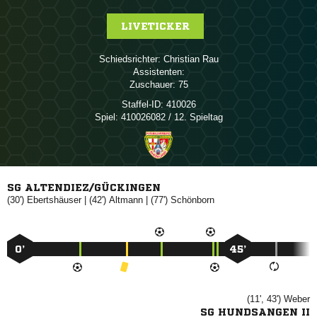
LIVETICKER
Schiedsrichter:
 
Assistenten:
Zuschauer:
75
Staffel-ID:
410026
Spiel:
410026082 / 12. Spieltag
SG ALTENDIEZ/GÜCKINGEN
(30')

| (42')

| (77')

0’
45’
(11', 43')

SG HUNDSANGEN II