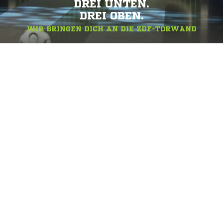
DREI UNTEN.
DREI OBEN.
WIR BRINGEN DICH AN DIE ZDF-TORWAND