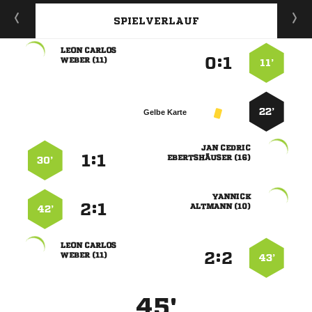
SPIELVERLAUF
 
:


 
11’
22’
Gelbe Karte
 
:


 
30’

:


 
42’
 
:


 
43’
45'