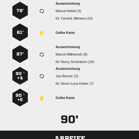
Auswechslung
78’
  
für
  
81’
Gelbe Karte
Auswechslung
87’
  
für
  
Auswechslung
90 ’
  
+4
für
   
90 ’
Gelbe Karte
+5
90'
ABPFIFF