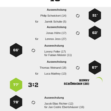
Auswechslung
51’
  
für
  
Auswechslung
62’
  
für
  
Auswechslung
66’
  
für
  
Auswechslung
67’
  
für
  

:


 
77’
Auswechslung
78’
   
für
   