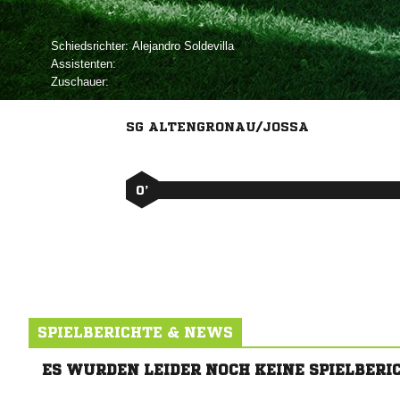
Schiedsrichter:
 
Assistenten:
Zuschauer:
SG ALTENGRONAU/JOSSA
0’
SPIELBERICHTE & NEWS
ES WURDEN LEIDER NOCH KEINE SPIELBERI