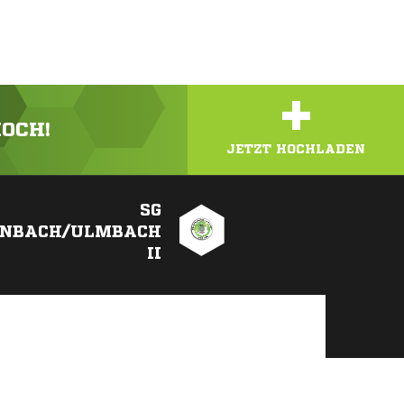
+
HOCH!
JETZT HOCHLADEN
SG
ENBACH/ULMBACH
II