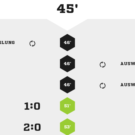
45'
SLUNG
46’
46’
AUSW
46’
AUSW
:


51’
:


53’