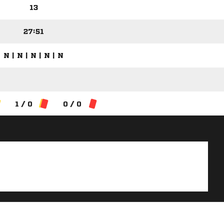
13
27:51
N | N | N | N | N
1 / 0
0 / 0