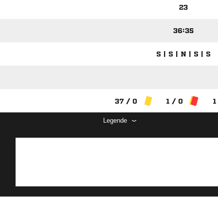
23
36:35
S | S | N | S | S
37 / 0
1 / 0
1
Legende