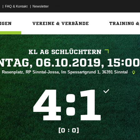
|
FAQ & Kontakt
|
Newsletter
Link
IGEN
VEREINE & VERBÄNDE
TRAINING &
KL A6 SCHLÜCHTERN
 


Rasenplatz, RP Sinntal-Jossa, Im Spessartgrund 1, 36391 Sinntal
:


[0 : 0]