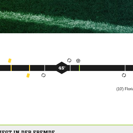
45’
(10')

IEGT IN DER FREMDE