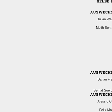
GELBE 
AUSWECH
 
 
AUSWECH
 
 
AUSWECH
 
 