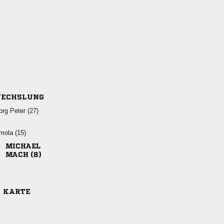
ECHSLUNG
  
 

 
E KARTE