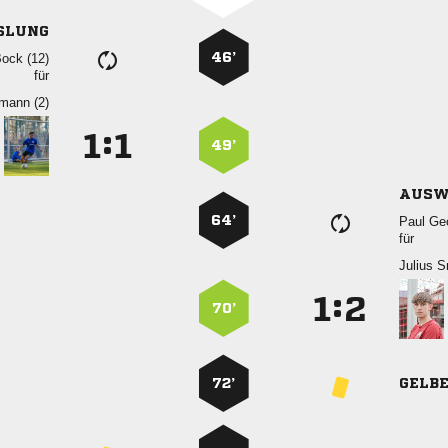
SLUNG
46’
 
für
 
:


49’
AUSW
64’
 
für
 
:


70’
72’
GELB