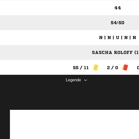
44
54:50
N | N | U | N | N
SASCHA ROLOFF (1
55 / 11
2 / 0
Legende