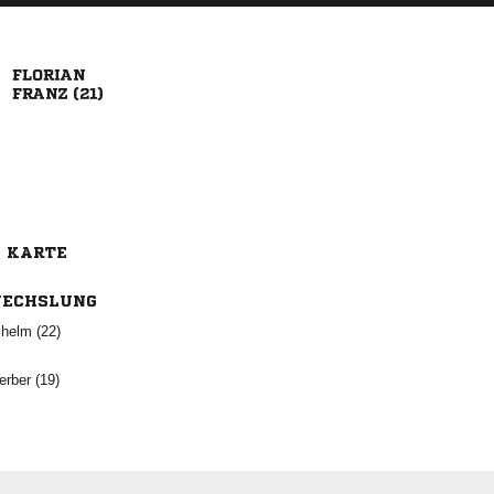

 
E KARTE
ECHSLUNG
 
 