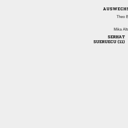
AUSWECH
 
 

 