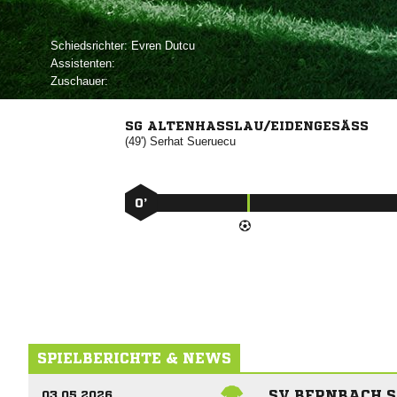
Schiedsrichter:
 
Assistenten:
Zuschauer:
SG ALTENHASSLAU/EIDENGESÄSS
(49')


0’
SPIELBERICHTE & NEWS
SV BERNBACH S
03.05.2026