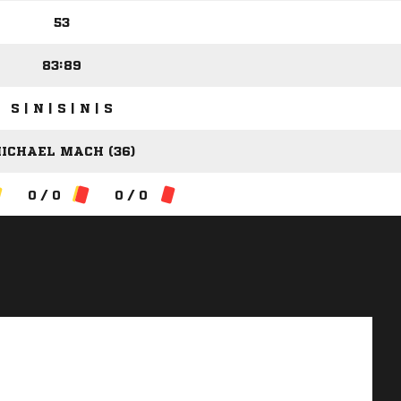
53
83:89
S | N | S | N | S
ICHAEL MACH (36)
0 / 0
0 / 0