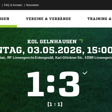
|
FAQ & Kontakt
|
Newsletter
Link
IGEN
VEREINE & VERBÄNDE
TRAINING &
KOL GELNHAUSEN
 


atz, RP Linsengericht-Eidengesäß, Karl-Glöckner-Str., 63589 Linsengeri
:


[1 : 1]