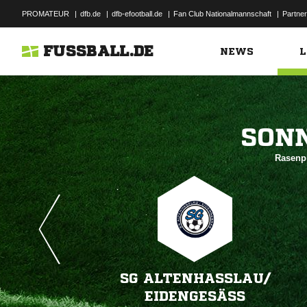
PROMATEUR
|
dfb.de
|
dfb-efootball.de
|
Fan Club Nationalmannschaft
|
Partner
FUSSBALL.DE
NEWS
L

Rasenpl
SG ALTENHASSLAU/​E
IDENGESÄSS