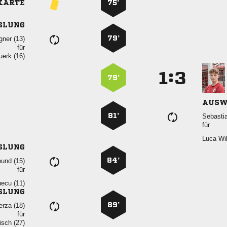
KARTE
75’
SLUNG
79’
 
für
 
:


79’
AUSW
81’

für
 
SLUNG
84’
 
für
 
SLUNG
89’
 
für
 