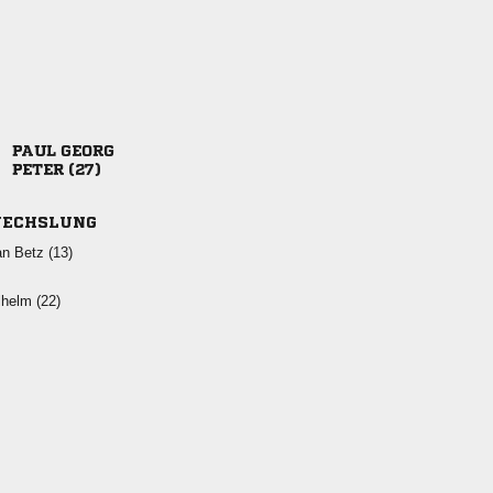
 
 
ECHSLUNG
  
 