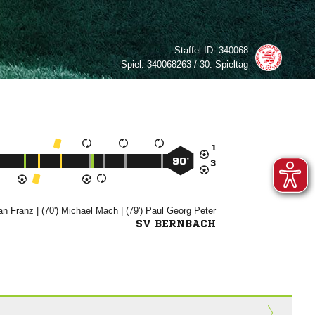
Staffel-ID:
340068
Spiel:
340068263 / 30. Spieltag

90’



| (70')


| (79')
 

SV BERNBACH