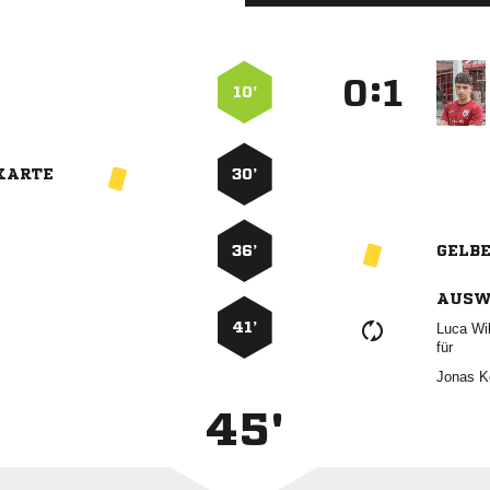
:


10’
KARTE
30’
36’
GELB
AUSW
41’
 
für
 
45'