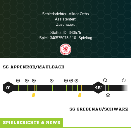
Schiedsrichter:
 
Assistenten:
Zuschauer:
Staffel-ID:
340575
Spiel:
340575073 / 10. Spieltag
SG APPENROD/MAULBACH
0’
45’
SG GREBENAU/SCHWARZ
SPIELBERICHTE & NEWS