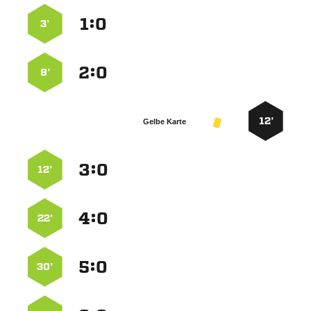
:


3’
:


8’
12’
Gelbe Karte
:


12’
:


22’
:


30’