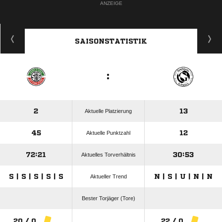
ANZEIGE
SAISONSTATISTIK
:
2
13
Aktuelle Platzierung
45
12
Aktuelle Punktzahl
72:21
30:53
Aktuelles Torverhältnis
S | S | S | S | S
N | S | U | N | N
Aktueller Trend
Bester Torjäger (Tore)
20 / 0
22 / 0