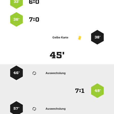
:


33’
:


36’
38’
Gelbe Karte
45'
46’
Auswechslung
:


48’
57’
Auswechslung