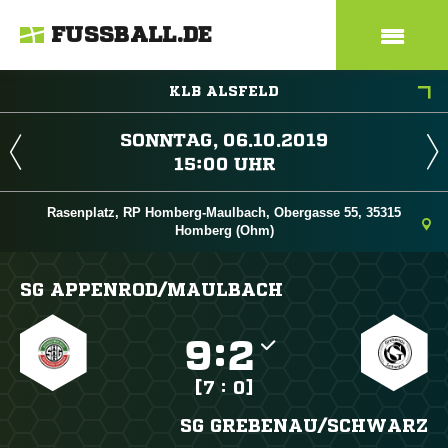
FUSSBALL.DE
KLB ALSFELD
 
 
Rasenplatz, RP Homberg-Maulbach, Obergasse 55, 35315
Homberg (Ohm)
SG APPENROD/​MAULBACH

:

[7 : 0]
SG GREBENAU/​SCHWARZ