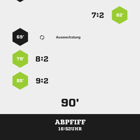
:


62’
69’
Auswechslung
:


79’
:


85’
90'
ABPFIFF
16:52UHR