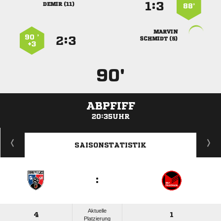
:


 
88’

90 ’
:


 
+3
90'
ABPFIFF
20:35UHR
ANZEIGE
SAISONSTATISTIK
:
Aktuelle
4
1
Platzierung