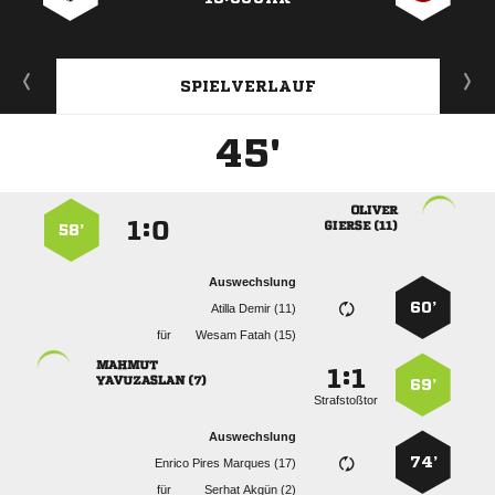
SPIELVERLAUF
45'

:


 
58’
Auswechslung
60’
  
für
  

:


 
69’
Strafstoßtor
Auswechslung
74’
   
für
  