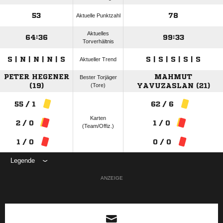
53
78
Aktuelle Punktzahl
Aktuelles
64:36
99:33
Torverhältnis
S | N | N | N | S
S | S | S | S | S
Aktueller Trend
PETER HEGENER
MAHMUT
Bester Torjäger
(19)
(Tore)
YAVUZASLAN (21)
55 / 1
62 / 6
Karten
2 / 0
1 / 0
(Team/Offiz.)
1 / 0
0 / 0
Legende
ANZEIGE