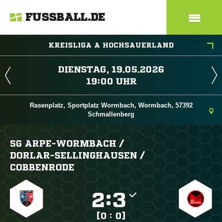
FUSSBALL.DE
KREISLIGA A HOCHSAUERLAND
 
 
Rasenplatz, Sportplatz Wormbach, Wormbach, 57392
Schmallenberg
SG ARPE-WORMBACH /​
DORLAR-SELLINGHAUSEN /​
COBBENRODE

:

[0 : 0]