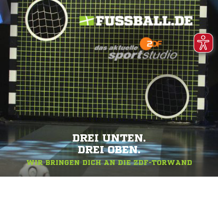
DREI UNTEN.
DREI OBEN.
WIR BRINGEN DICH AN DIE ZDF-TORWAND