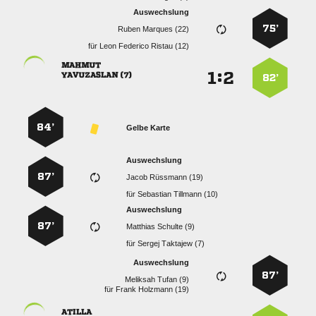
Auswechslung
75’
  
für
   

:


 
82’
84’
Gelbe Karte
Auswechslung
87’
  
für
  
Auswechslung
87’
  
für
  
Auswechslung
87’
  
für
  
