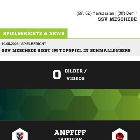
(69', 82')

| (88')

SSV MESCHEDE
SPIELBERICHTE & NEWS
19.05.2026 | SPIELBERICHT
SSV MESCHEDE SIEGT IM TOPSPIEL IN SCHMALLENBERG
0
BILDER /
VIDEOS
ANZEIGE
ANPFIFF
19:00UHR