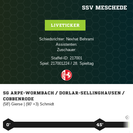
SSV MESCHEDE
LIVETICKER
Schiedsrichter:
 
Assistenten:
Zuschauer:
Staffel-ID:
217001
Spiel:
217001224 / 28. Spieltag
SG ARPE-WORMBACH / DORLAR-SELLINGHAUSEN /
COBBENRODE
(58')

| (90' +3)

0’
45’