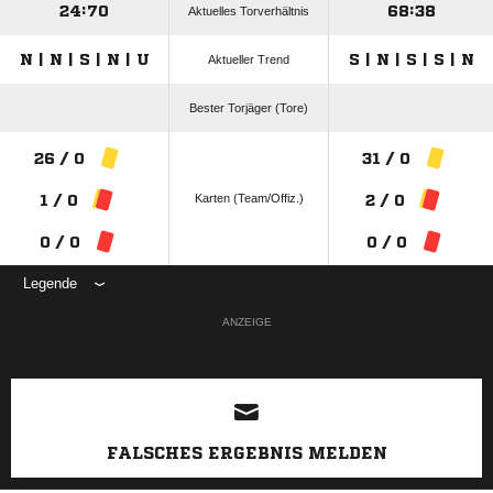
24:70
68:38
Aktuelles Torverhältnis
N | N | S | N | U
S | N | S | S | N
Aktueller Trend
Bester Torjäger (Tore)
26 / 0
31 / 0
Karten (Team/Offiz.)
1 / 0
2 / 0
0 / 0
0 / 0
Legende
ANZEIGE
FALSCHES ERGEBNIS MELDEN