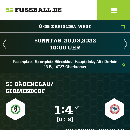
FUSSBALL.DE
Ü-35 KREISLIGA WEST
 
 
Rasenplatz, Sportplatz Bärenklau, Hauptplatz, Alte Dorfstr.
13 B, 16727 Oberkrämer
SG BÄRENKLAU/​
GERMENDORF

:

[0 : 2]