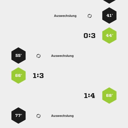
41’
Auswechslung
:


44’
55’
Auswechslung
:


66’
:


68’
77’
Auswechslung