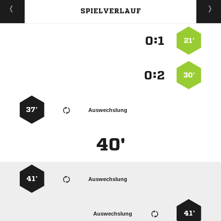
SPIELVERLAUF
:


21’
:


30’
37’
Auswechslung
40'
41’
Auswechslung
41’
Auswechslung