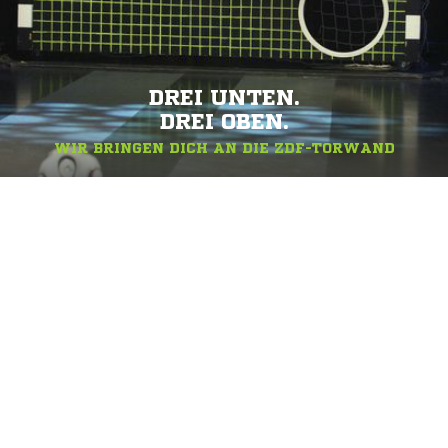
DREI UNTEN.
DREI OBEN.
WIR BRINGEN DICH AN DIE ZDF-TORWAND