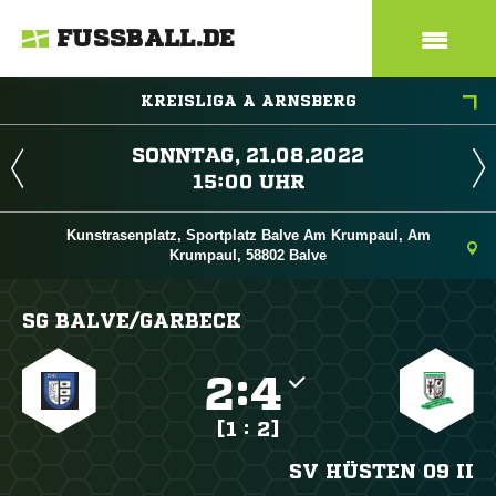
FUSSBALL.DE
KREISLIGA A ARNSBERG
 
 
Kunstrasenplatz, Sportplatz Balve Am Krumpaul, Am
Krumpaul, 58802 Balve
SG BALVE/​GARBECK

:

[1 : 2]
SV HÜSTEN 09 II