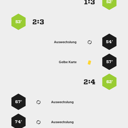
:


52’
:


53’
54’
Auswechslung
57’
Gelbe Karte
:


62’
67’
Auswechslung
74’
Auswechslung