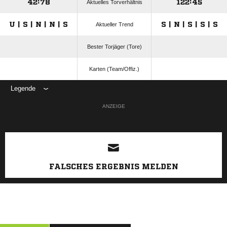
42:78
122:45
Aktuelles Torverhältnis
U | S | N | N | S
S | N | S | S | S
Aktueller Trend
Bester Torjäger (Tore)
Karten (Team/Offiz.)
Legende
ANZEIGE
FALSCHES ERGEBNIS MELDEN