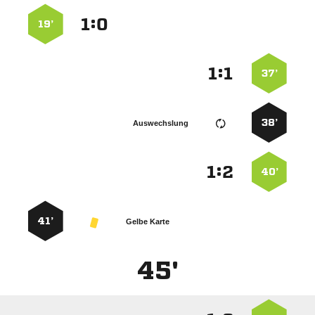
:


19’
:


37’
38’
Auswechslung
:


40’
41’
Gelbe Karte
45'