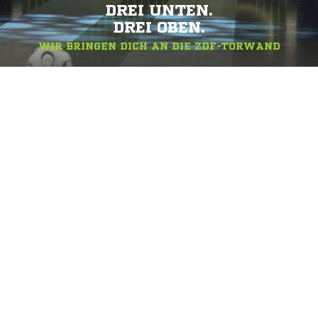
DREI UNTEN.
DREI OBEN.
WIR BRINGEN DICH AN DIE ZDF-TORWAND