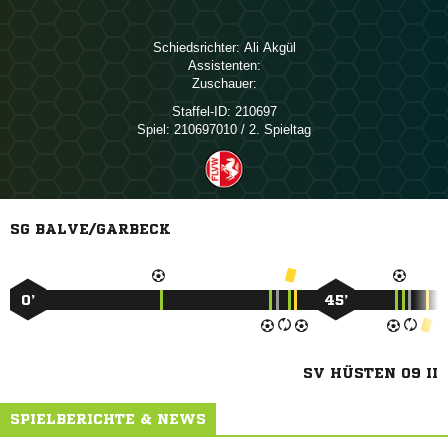
Schiedsrichter:
 
Assistenten:
Zuschauer:
Staffel-ID:
210697
Spiel:
210697010 / 2. Spieltag
SG BALVE/GARBECK
0’
45’
SV HÜSTEN 09 II
SPIELBERICHTE & NEWS