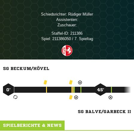
Schiedsrichter:
 
Assistenten:
Zuschauer:
Staffel-ID:
211386
Spiel:
211386050 / 7. Spieltag
SG BECKUM/HÖVEL
0’
45’
SG BALVE/GARBECK II
SPIELBERICHTE & NEWS