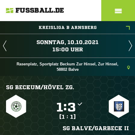
FUSSBALL.DE
KREISLIGA B ARNSBERG
 
 
Rasenplatz, Sportplatz Beckum Zur Hinsel, Zur Hinsel,
58802 Balve
SG BECKUM/​HÖVEL ZG.

:

[1 : 1]
SG BALVE/​GARBECK II