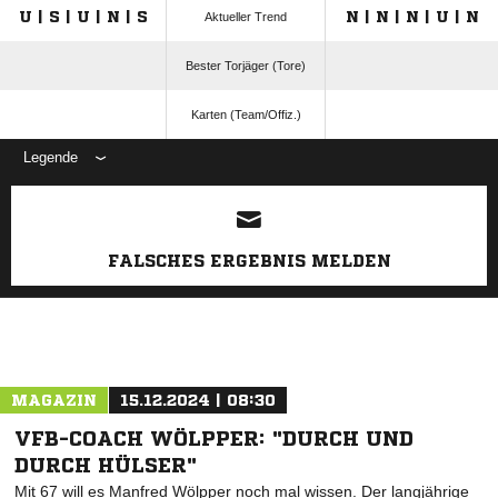
U | S | U | N | S
N | N | N | U | N
Aktueller Trend
Bester Torjäger (Tore)
Karten (Team/Offiz.)
Legende
ANZEIGE
FALSCHES ERGEBNIS MELDEN
MAGAZIN
15.12.2024 | 08:30
VFB-COACH WÖLPPER: "DURCH UND
DURCH HÜLSER"
Mit 67 will es Manfred Wölpper noch mal wissen. Der langjährige