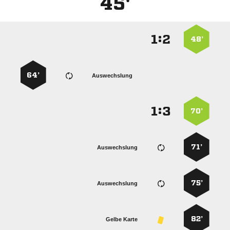
45'
:


48’
64’
Auswechslung
:


70’
71’
Auswechslung
75’
Auswechslung
82’
Gelbe Karte