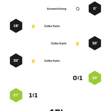
0’
Auswechslung
18’
Gelbe Karte
32’
Gelbe Karte
32’
Gelbe Karte
:


33’
:


37’