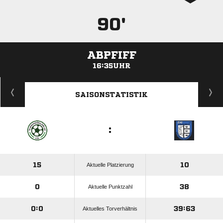
90'
ABPFIFF
16:35UHR
ANZEIGE
SAISONSTATISTIK
:
15
10
Aktuelle Platzierung
0
38
Aktuelle Punktzahl
0:0
39:63
Aktuelles Torverhältnis