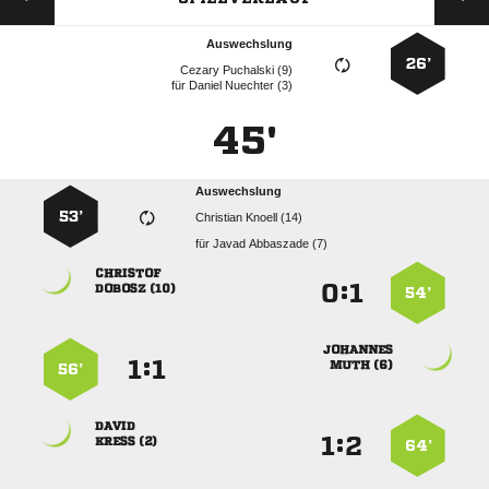
Auswechslung
26’
  
für
  
45'
Auswechslung
53’
  
für
  

:


 
54’

:


 
56’

:


 
64’