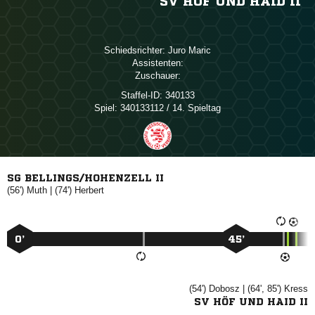
SV HÖF UND HAID II
Schiedsrichter:
 
Assistenten:
Zuschauer:
Staffel-ID:
340133
Spiel:
340133112 / 14. Spieltag
SG BELLINGS/HOHENZELL II
(56')

| (74')

0’
45’
(54')

| (64', 85')

SV HÖF UND HAID II