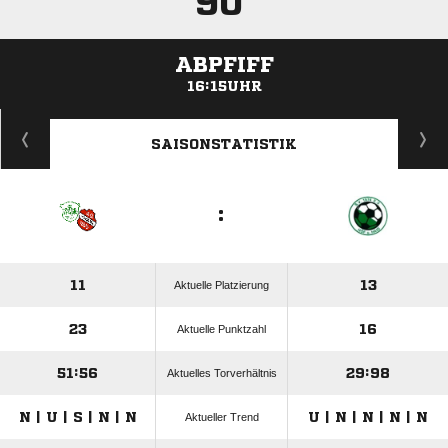
90'
ABPFIFF
16:15UHR
ANZEIGE
SAISONSTATISTIK
:
11
13
Aktuelle Platzierung
23
16
Aktuelle Punktzahl
51:56
29:98
Aktuelles Torverhältnis
N | U | S | N | N
U | N | N | N | N
Aktueller Trend