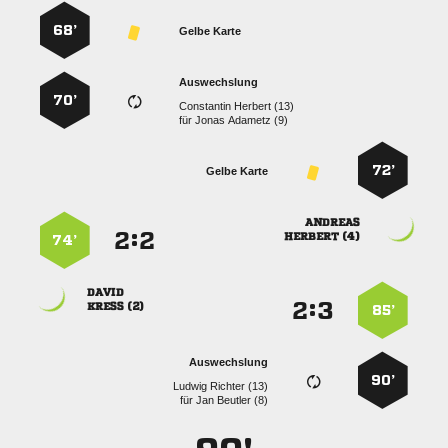
68’
Gelbe Karte
Auswechslung
70’
  
für
  
72’
Gelbe Karte

:


 
74’

:


 
85’
Auswechslung
90’
  
für
  