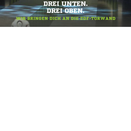
DREI UNTEN.
DREI OBEN.
WIR BRINGEN DICH AN DIE ZDF-TORWAND