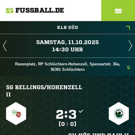
FUSSBALL.DE
KLB SÜD
 
 
Rasenplatz, RP Schlüchtern-Hohenzell, Spessartstr. 36a,
36381 Schlüchtern
SG BELLINGS/​HOHENZELL
II

:

[0 : 0]