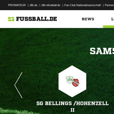
PROMATEUR
|
dfb.de
|
dfb-efootball.de
|
Fan Club Nationalmannschaft
|
Partner
FUSSBALL.DE
NEWS
L

SG BELLINGS /​HOHENZELL
II