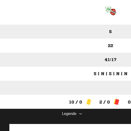
5
22
41:17
S | N | S | N | N
10 / 0
2 / 0
0
Legende