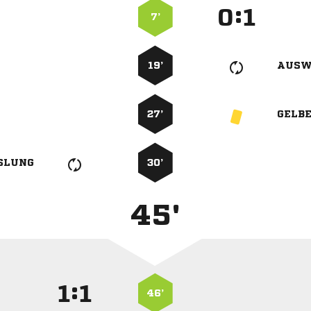
:


7’
19’
AUSW
27’
GELB
SLUNG
30’
45'
:


46’