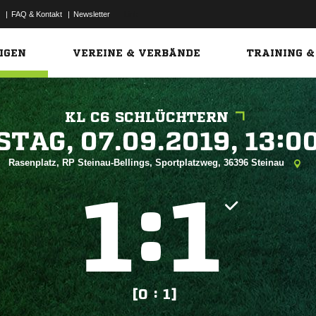
|
FAQ & Kontakt
|
Newsletter
Link
IGEN
VEREINE & VERBÄNDE
TRAINING &
KL C6 SCHLÜCHTERN
 


Rasenplatz, RP Steinau-Bellings, Sportplatzweg, 36396 Steinau
:


[0 : 1]