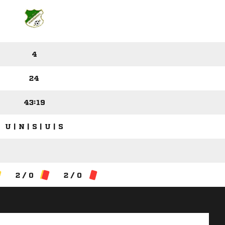
4
24
43:19
U | N | S | U | S
2 / 0
2 / 0