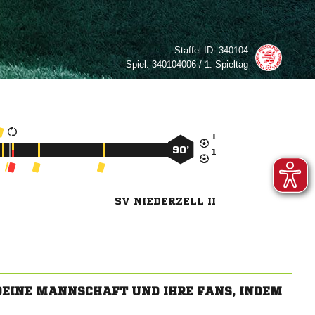
Staffel-ID:
340104
Spiel:
340104006 / 1. Spieltag

90’

SV NIEDERZELL II
 DEINE MANNSCHAFT UND IHRE FANS, INDEM