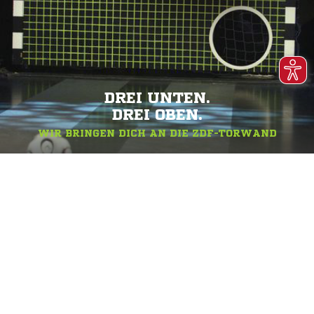
DREI UNTEN.
DREI OBEN.
WIR BRINGEN DICH AN DIE ZDF-TORWAND