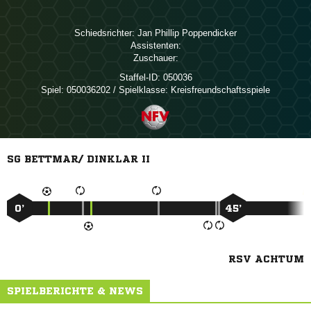
Schiedsrichter:
  
Assistenten:
Zuschauer:
Staffel-ID:
050036
Spiel:
050036202 / Spielklasse: Kreisfreundschaftsspiele
SG BETTMAR/ DINKLAR II
0’
45’
RSV ACHTUM
SPIELBERICHTE & NEWS