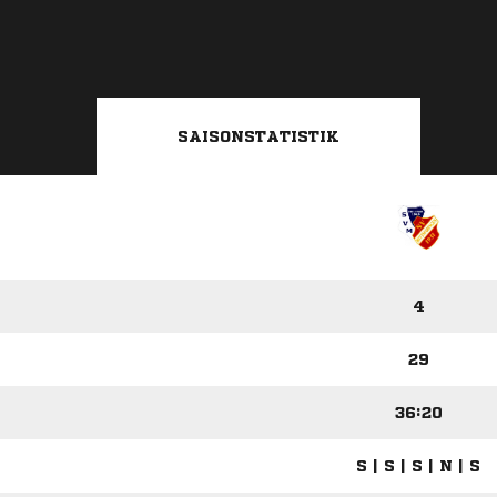
SAISONSTATISTIK
4
29
36:20
S | S | S | N | S