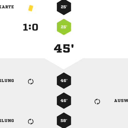
KARTE
25’
:


25’
45'
SLUNG
46’
46’
AUSW
SLUNG
58’