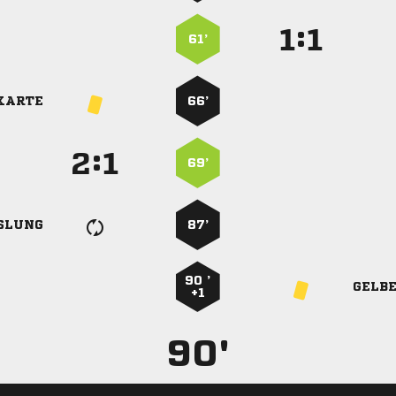
:


61’
KARTE
66’
:


69’
SLUNG
87’
90 ’
GELB
+1
90'