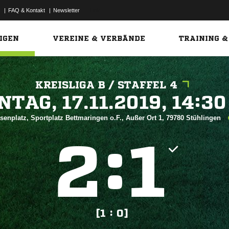
|
FAQ & Kontakt
|
Newsletter
Link
IGEN
VEREINE & VERBÄNDE
TRAINING &
KREISLIGA B / STAFFEL 4
 


senplatz, Sportplatz Bettmaringen o.F., Außer Ort 1, 79780 Stühlingen
:


[1 : 0]