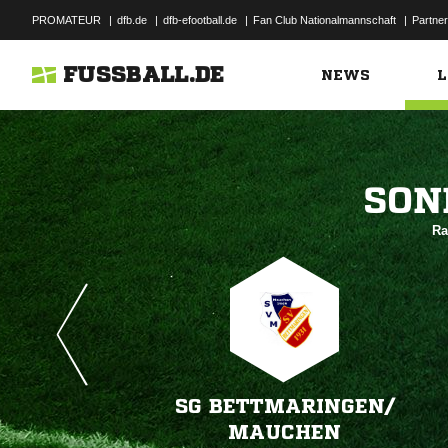
PROMATEUR
|
dfb.de
|
dfb-efootball.de
|
Fan Club Nationalmannschaft
|
Partner
FUSSBALL.DE
NEWS
L

Ra
SG BETTMARINGEN/​
MAUCHEN