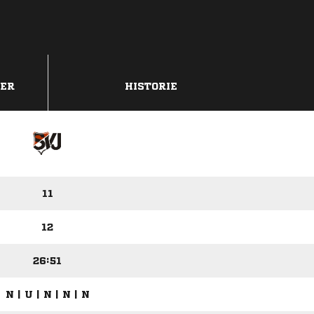
DER
HISTORIE
11
12
26:51
N | U | N | N | N