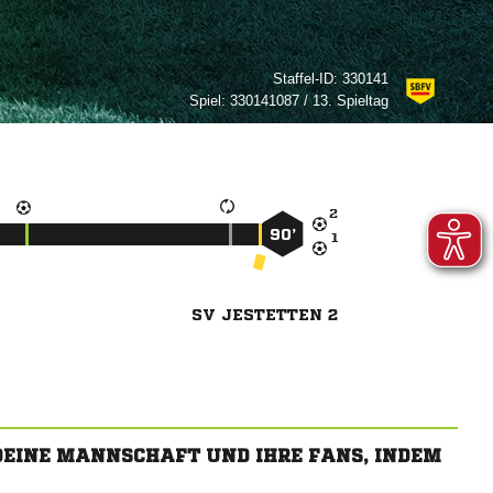
Staffel-ID:
330141
Spiel:
330141087 / 13. Spieltag

90’

SV JESTETTEN 2
 DEINE MANNSCHAFT UND IHRE FANS, INDEM