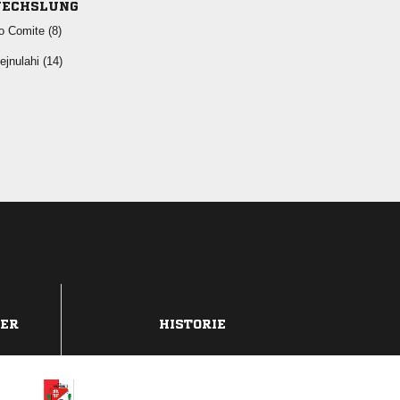
ECHSLUNG
  
 
DER
HISTORIE