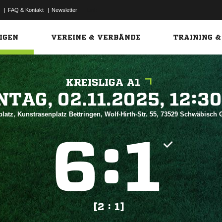
|
FAQ & Kontakt
|
Newsletter
Link
IGEN
VEREINE & VERBÄNDE
TRAINING &
KREISLIGA A1
 


latz, Kunstrasenplatz Bettringen, Wolf-Hirth-Str. 55, 73529 Schwäbisc
:


[2 : 1]