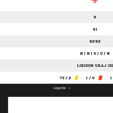
9
41
63:63
N | N | S | U | N
LIRIDON UKAJ (9)
73 / 2
1 / 0
1
Legende