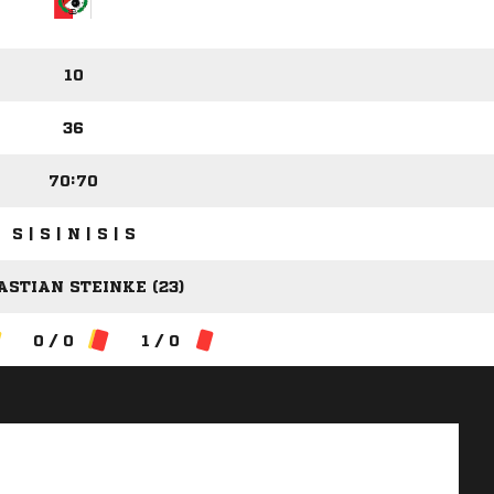
10
36
70:70
S | S | N | S | S
ASTIAN STEINKE (23)
0 / 0
1 / 0