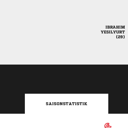



SAISONSTATISTIK