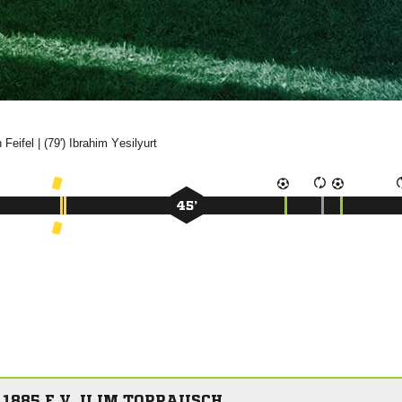


| (79')


45’
1885 E.V. II IM TORRAUSCH