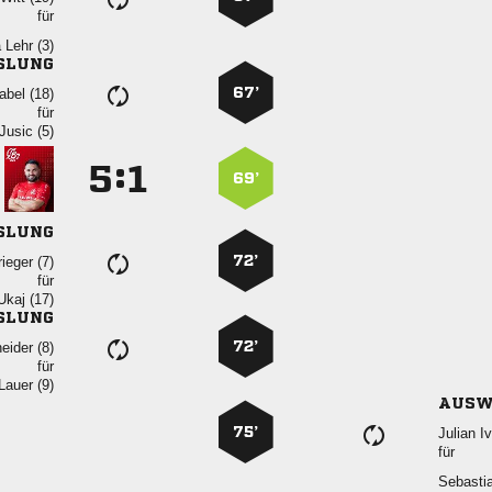
für
  
SLUNG
67’
 
für
 
:


69’
SLUNG
72’
 
für
 
SLUNG
72’
 
für
 
AUSW
75’
 
für
