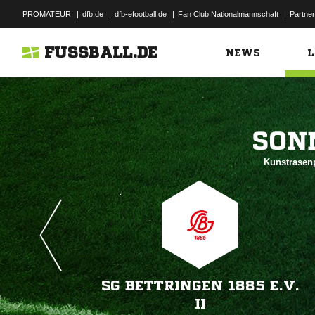
PROMATEUR
|
dfb.de
|
dfb-efootball.de
|
Fan Club Nationalmannschaft
|
Partner
FUSSBALL.DE
NEWS
L

Kunstrasenp
SG BETTRINGEN 1885 E.V.
II