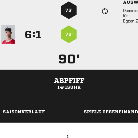
AUSW
75’

für
 
:


79’
90'
ABPFIFF
14:15UHR
ANZEIGE
SAISONVERLAUF
SPIELE GEGENEINAN
: