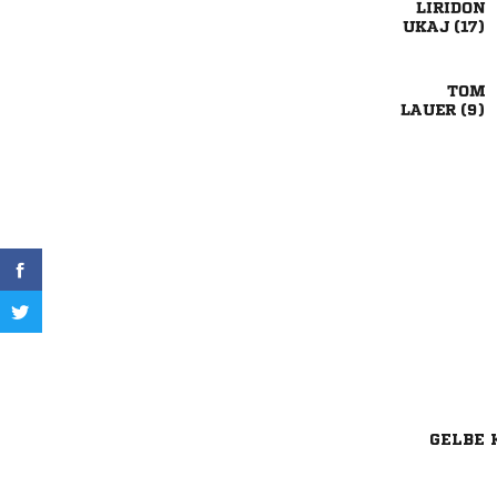

 

 
GELBE 