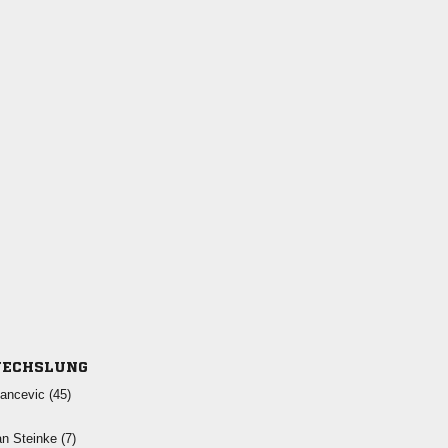
ECHSLUNG
 
  