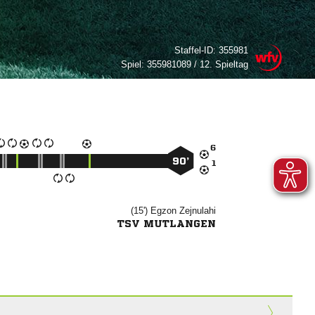
Staffel-ID:
355981
Spiel:
355981089 / 12. Spieltag

90’

(15')


TSV MUTLANGEN