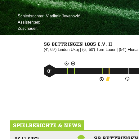
Schiedsrichter:
 
Assistenten:
Zuschauer:
SG BETTRINGEN 1885 E.V. II
(4', 69')


| (6', 60')


| (54')

0’
SPIELBERICHTE & NEWS
SG BETTRINGEN 
02.11.2025