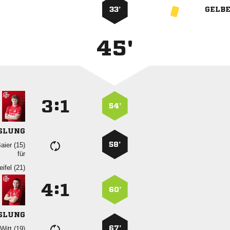
33’
GELB
45'
:


54’
SLUNG
58’
 
für
 
:


60’
SLUNG
67’
 