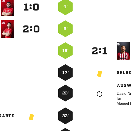
:


4’
:


6’
:


15’
17’
GELB
AUSW
23’
 
für
 
KARTE
33’