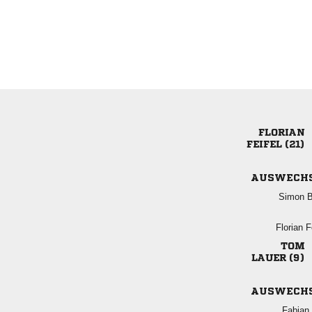

 
AUSWECH
 
 

 
AUSWECH
 