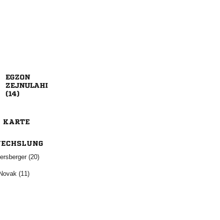



E KARTE
ECHSLUNG
 
 