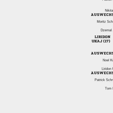

AUSWECH
 
 

 
AUSWECH
 
 
AUSWECH
 
 