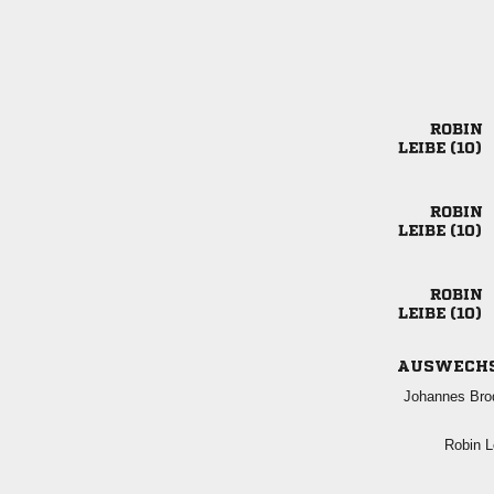

 

 

 
AUSWECH
 
 