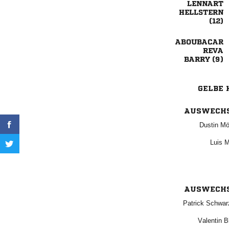





 
GELBE 
AUSWECH
 
 
AUSWECH
 
 