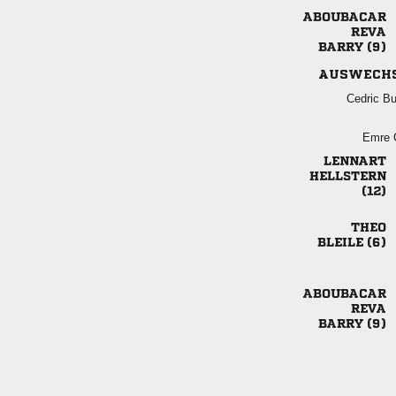


 
AUSWECH
 
 




 


 