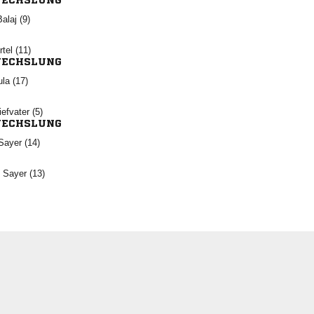
ECHSLUNG
 
 
ECHSLUNG
 
 
ECHSLUNG
 
  