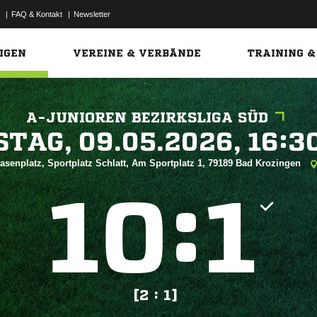
|
FAQ & Kontakt
|
Newsletter
Link
IGEN
VEREINE & VERBÄNDE
TRAINING &
A-JUNIOREN BEZIRKSLIGA SÜD
 


asenplatz, Sportplatz Schlatt, Am Sportplatz 1, 79189 Bad Krozingen
:


[2 : 1]