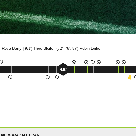
 

| (61')


| (72', 79', 87')


45’
UM ABSCHLUSS