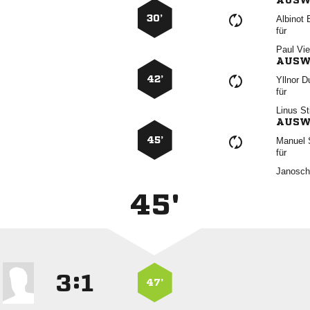
AUSW
30’
 
für
 
AUSW
42’
 
für
 
AUSW
45’
 
für

45'
:


47’