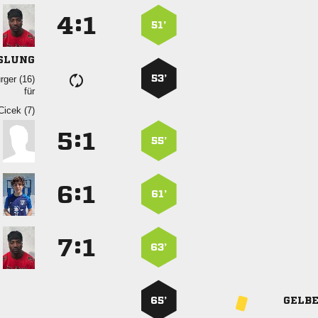
:


51’
SLUNG
53’
 
für
 
:


55’
:


61’
:


63’
65’
GELB