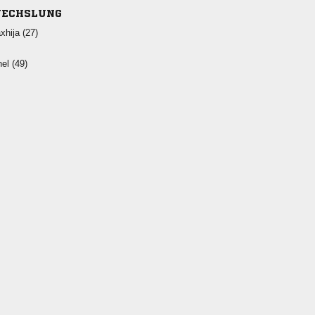
ECHSLUNG
 
 