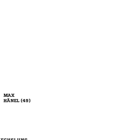

 