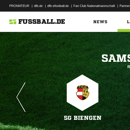
PROMATEUR
|
dfb.de
|
dfb-efootball.de
|
Fan Club Nationalmannschaft
|
Partner
FUSSBALL.DE
NEWS
L

R
SG BIENGEN