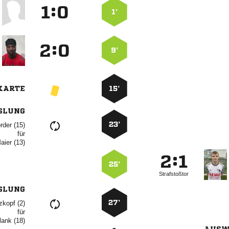
:


1’
:


9’
KARTE
15’
SLUNG
23’
 
für
 
:


25’
Strafstoßtor
SLUNG
27’
 
für
 