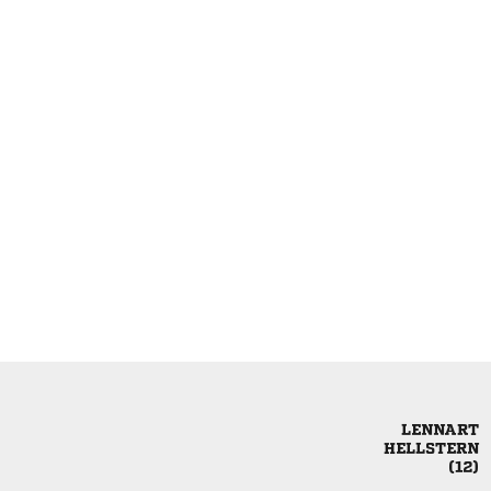


