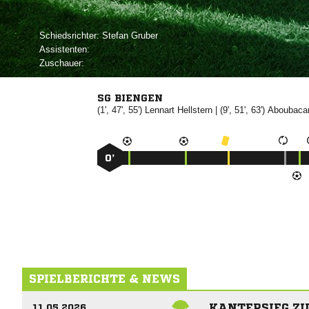
Schiedsrichter:
 
Assistenten:
Zuschauer:
SG BIENGEN
(1', 47', 55')


| (9', 51', 63')

0’
SPIELBERICHTE & NEWS
KANTERSIEG Z
11.05.2026