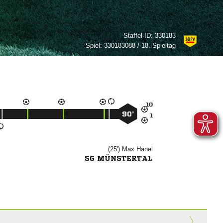
Staffel-ID:
330183
Spiel:
330183088 / 18. Spieltag

90’

(25')


SG MÜNSTERTAL