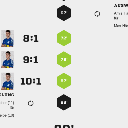
AUSW
67’
 
für
 
:


72’
:


79’
:


87’
SLUNG
88’
 
für
 