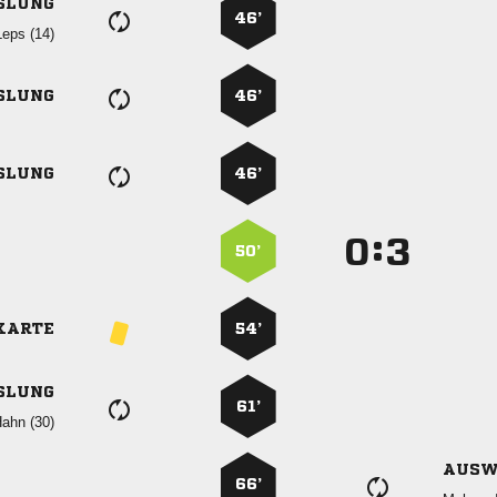
SLUNG
46’
 
SLUNG
46’
SLUNG
46’
:


50’
KARTE
54’
SLUNG
61’
 
AUSW
66’