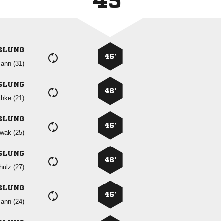
45'
SLUNG
46’
 
SLUNG
46’
 
SLUNG
46’
 
SLUNG
46’
 
SLUNG
46’
 