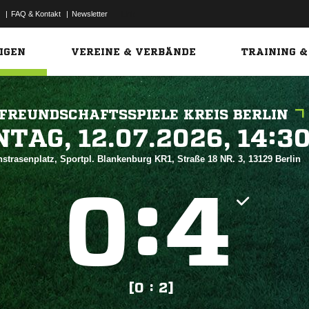
|
FAQ & Kontakt
|
Newsletter
Link
IGEN
VEREINE & VERBÄNDE
TRAINING &
FREUNDSCHAFTSSPIELE KREIS BERLIN
 


strasenplatz, Sportpl. Blankenburg KR1, Straße 18 NR. 3, 13129 Berlin
:


[0 : 2]