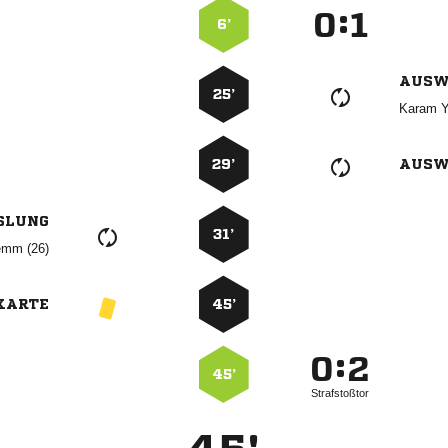
:


6’
AUSW
25’
 
29’
AUSW
SLUNG
31’
 
KARTE
45’
:


45’
Strafstoßtor