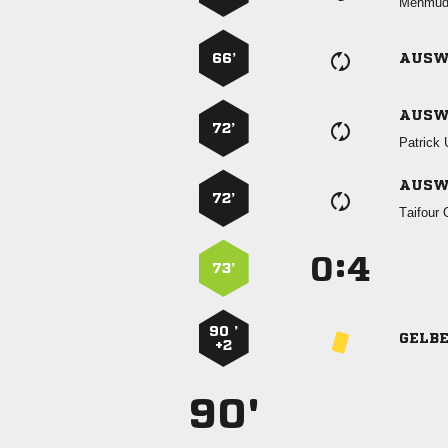

66’
AUSW
AUSW
72’
 
AUSW
72’
 
:


73’
90 ’
GELB
+2
90'