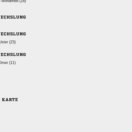
  
ECHSLUNG
ECHSLUNG
 
ECHSLUNG
 
E KARTE