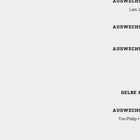
AUSWECH
 
AUSWECH
AUSWECH
GELBE 
AUSWECH
 