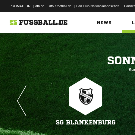
PROMATEUR
|
dfb.de
|
dfb-efootball.de
|
Fan Club Nationalmannschaft
|
Partner
FUSSBALL.DE
NEWS
L

Kun
SG BLANKENBURG