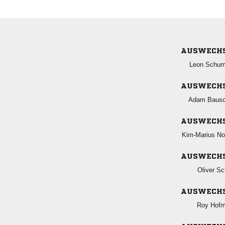
AUSWECH
 
AUSWECH
 
AUSWECH
 
AUSWECH
 
AUSWECH
 