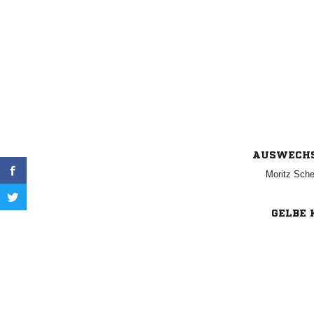
AUSWECH
 
GELBE 