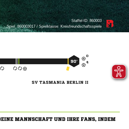
Staffel-ID:
860003
Spiel:
860003017 / Spielklasse: Kreisfreundschaftsspiele

90’

SV TASMANIA BERLIN II
 DEINE MANNSCHAFT UND IHRE FANS, INDEM