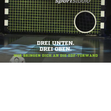
DREI UNTEN.
DREI OBEN.
WIR BRINGEN DICH AN DIE ZDF-TORWAND