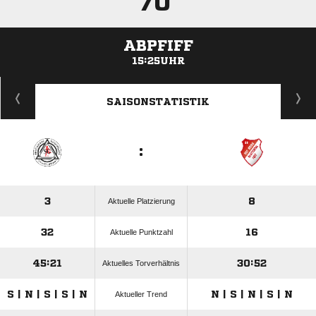
70'
ABPFIFF
15:25UHR
ANZEIGE
SAISONSTATISTIK
:
3
8
Aktuelle Platzierung
32
16
Aktuelle Punktzahl
45:21
30:52
Aktuelles Torverhältnis
S | N | S | S | N
N | S | N | S | N
Aktueller Trend