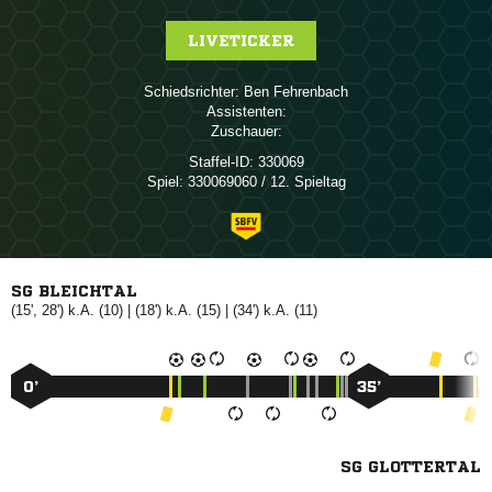
LIVETICKER
Schiedsrichter:
 
Assistenten:
Zuschauer:
Staffel-ID:
330069
Spiel:
330069060 / 12. Spieltag
SG BLEICHTAL
(15', 28') k.A. (10) | (18') k.A. (15) | (34') k.A. (11)
0’
35’
SG GLOTTERTAL