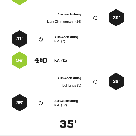
Auswechslung
30’
  
Auswechslung
31’
k.A. (7)
:


34’
k.A. (11)
Auswechslung
35’
  
Auswechslung
35’
k.A. (12)
35'