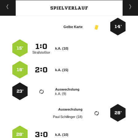
SPIELVERLAUF
14’
Gelbe Karte
:


15’
k.A. (10)
Strafstoßtor
:


18’
k.A. (15)
Auswechslung
23’
k.A. (9)
Auswechslung
28’
  
:


28’
k.A. (10)