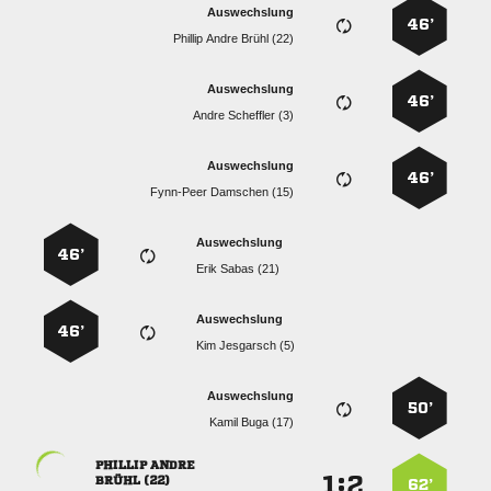
Auswechslung
46’
   
Auswechslung
46’
  
Auswechslung
46’
  
Auswechslung
46’
  
Auswechslung
46’
  
Auswechslung
50’
  
 
:


 
62’