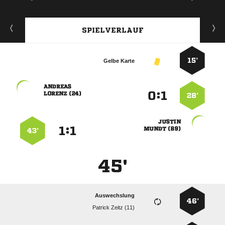
SPIELVERLAUF
15’
Gelbe Karte

:


 
28’

:


 
43’
45'
Auswechslung
46’
  