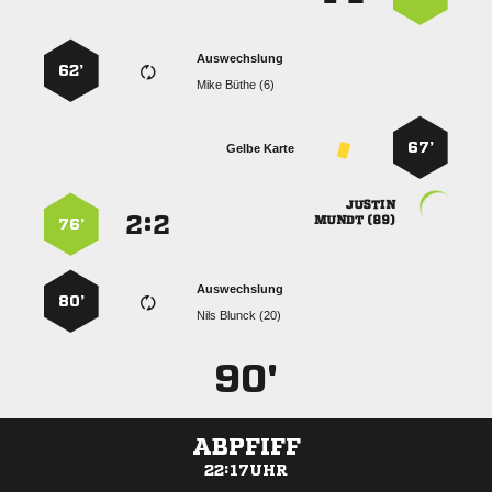
Auswechslung
62’
  
67’
Gelbe Karte

:


 
76’
Auswechslung
80’
  
90'
ABPFIFF
22:17UHR