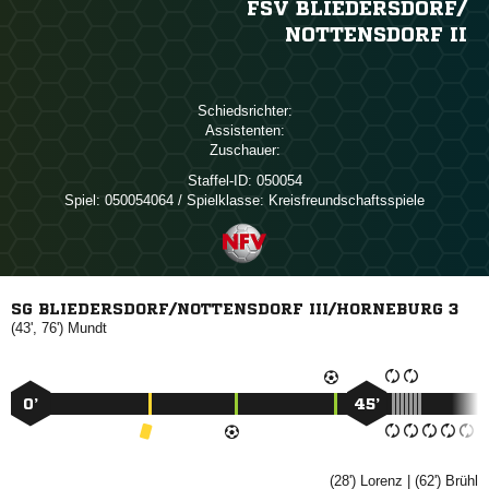
FSV BLIEDERSDORF/​
NOTTENSDORF II
Schiedsrichter:
Assistenten:
Zuschauer:
Staffel-ID:
050054
Spiel:
050054064 / Spielklasse: Kreisfreundschaftsspiele
SG BLIEDERSDORF/NOTTENSDORF III/HORNEBURG 3
(43', 76')

0’
45’
(28')

| (62')
