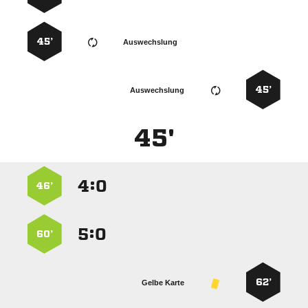
45’
Auswechslung
45’
Auswechslung
45'
:


46’
:


60’
62’
Gelbe Karte