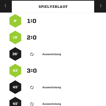
SPIELVERLAUF
:


8’
:


19’
26’
Auswechslung
:


43’
45’
Auswechslung
45’
Auswechslung