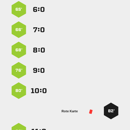
:


65’
:


66’
:


68’
:


76’
:


80’
82’
Rote Karte