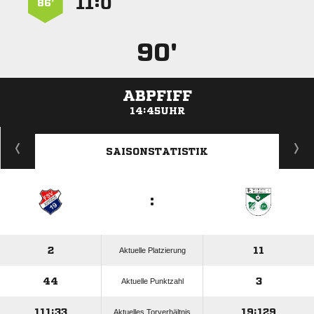
:


86’
90'
ABPFIFF
14:45UHR
ANZEIGE
SAISONSTATISTIK
:
2
11
Aktuelle Platzierung
44
3
Aktuelle Punktzahl
111:33
19:129
Aktuelles Torverhältnis