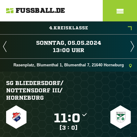
FUSSBALL.DE
4.KREISKLASSE
 
 
Rasenplatz, Blumenthal 1, Blumenthal 7, 21640 Horneburg
SG BLIEDERSDORF/​
NOTTENSDORF III/​
HORNEBURG

:

[3 : 0]