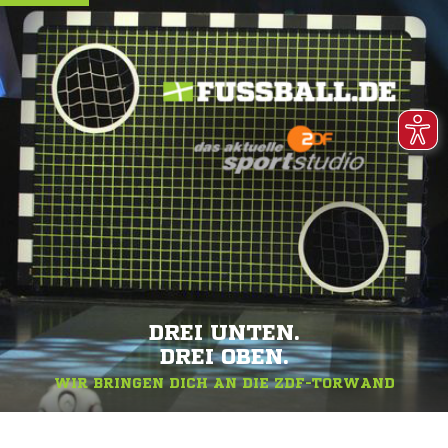
DREI UNTEN.
DREI OBEN.
WIR BRINGEN DICH AN DIE ZDF-TORWAND