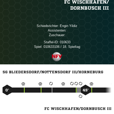
FC WISCHHAFEN/​
DORNBUSCH III
Schiedsrichter:
 
Assistenten:
Zuschauer:
Staffel-ID:
010633
Spiel:
010633106 / 18. Spieltag
SG BLIEDERSDORF/NOTTENSDORF III/HORNEBURG
0’
45’
FC WISCHHAFEN/DORNBUSCH III