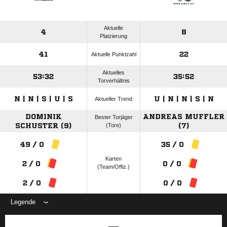
Aktuelle
4
8
Platzierung
41
22
Aktuelle Punktzahl
Aktuelles
53:32
35:52
Torverhältnis
N | N | S | U | S
U | N | N | S | N
Aktueller Trend
DOMINIK
ANDREAS MUFFLER
Bester Torjäger
SCHUSTER (9)
(Tore)
(7)
49 / 0
35 / 0
Karten
2 / 0
0 / 0
(Team/Offiz.)
2 / 0
0 / 0
Legende
ANZEIGE