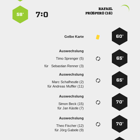

:


 
58’
60’
Gelbe Karte
Auswechslung
65’
  
für
  
Auswechslung
65’
  
für
  
Auswechslung
70’
  
für
  
Auswechslung
70’
  
für
  