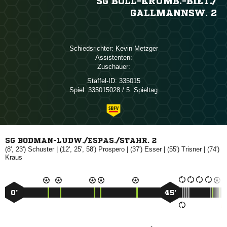
SG BOLL-KRUMB.-BIET./​
GALLMANNSW. 2
Schiedsrichter:
 
Assistenten:
Zuschauer:
Staffel-ID:
335015
Spiel:
335015028 / 5. Spieltag
SG BODMAN-LUDW./ESPAS./STAHR. 2
(8', 23')

| (12', 25', 58')

| (37')

| (55')

| (74')

0’
45’