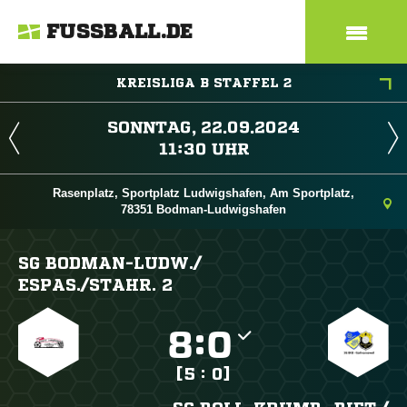
FUSSBALL.DE
KREISLIGA B STAFFEL 2
 
 
Rasenplatz, Sportplatz Ludwigshafen, Am Sportplatz,
78351 Bodman-Ludwigshafen
SG BODMAN-LUDW./​
ESPAS./​STAHR. 2

:

[5 : 0]