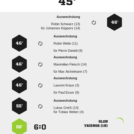
45'
Auswechslung
46’
  
für
  
Auswechslung
46’
  
für
  
Auswechslung
46’
  
für
  
Auswechslung
46’
  
für
  
Auswechslung
55’
  
für
  

:


 
55’