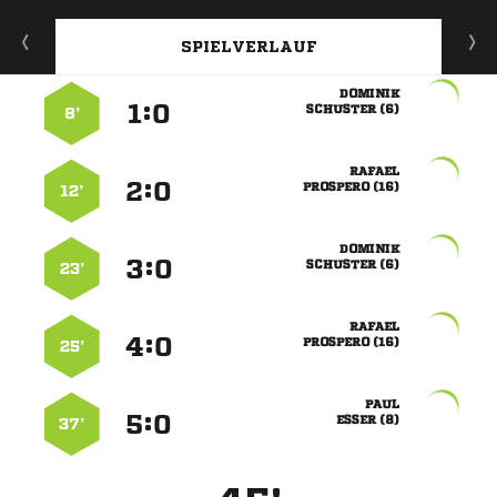
SPIELVERLAUF

:


 
8’

:


 
12’

:


 
23’

:


 
25’

:


 
37’