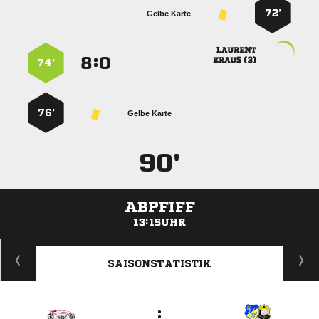
72’
Gelbe Karte

:


 
74’
76’
Gelbe Karte
90'
ABPFIFF
13:15UHR
ANZEIGE
SAISONSTATISTIK
: