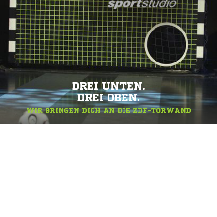
DREI UNTEN.
DREI OBEN.
WIR BRINGEN DICH AN DIE ZDF-TORWAND