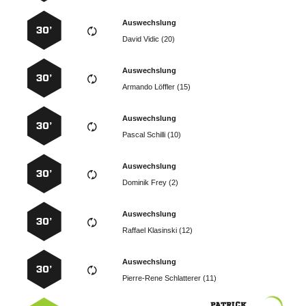
Auswechslung
30’
  
Auswechslung
30’
  
Auswechslung
30’
  
Auswechslung
30’
  
Auswechslung
30’
  
Auswechslung
30’
  
