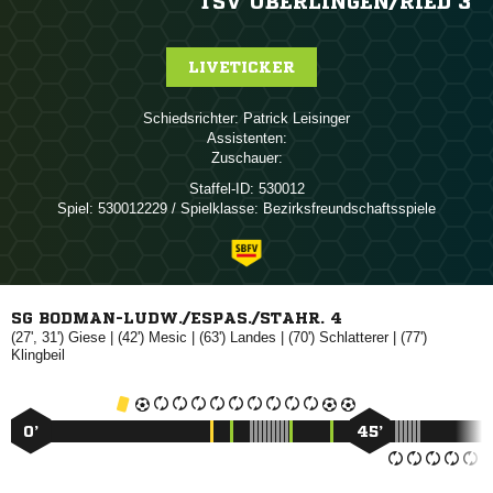
TSV ÜBERLINGEN/​RIED 3
LIVETICKER
Schiedsrichter:
 
Assistenten:
Zuschauer:
Staffel-ID:
530012
Spiel:
530012229 / Spielklasse: Bezirksfreundschaftsspiele
SG BODMAN-LUDW./ESPAS./STAHR. 4
(27', 31')

| (42')

| (63')

| (70')

| (77')

0’
45’