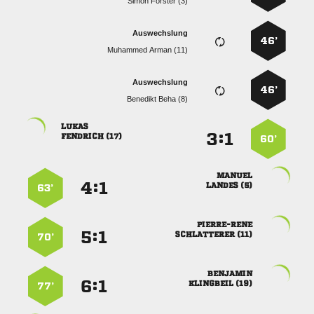
  
Auswechslung
46’
  
Auswechslung
46’
  

:


 
60’

:


 
63’

:


 
70’

:


 
77’