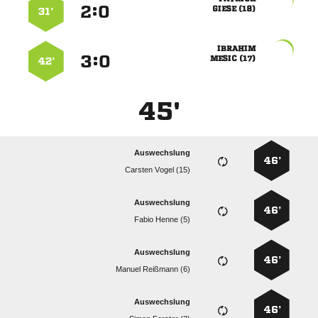
:


 
31’

:


 
42’
45'
Auswechslung
46’
  
Auswechslung
46’
  
Auswechslung
46’
  
Auswechslung
46’