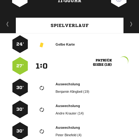
11:00UHR
SPIELVERLAUF
24’
Gelbe Karte

:


 
27’
Auswechslung
30’
  
Auswechslung
30’
  
Auswechslung
30’
  