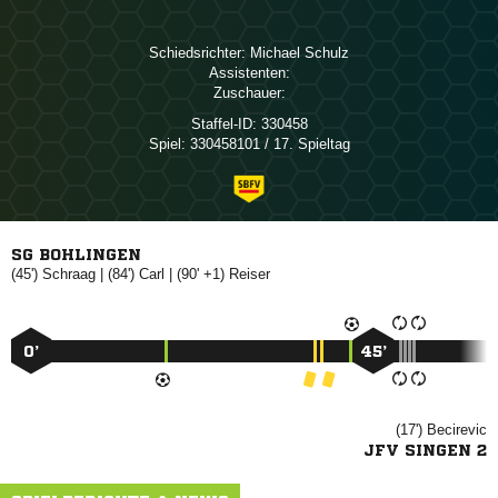
Schiedsrichter:
 
Assistenten:
Zuschauer:
Staffel-ID:
330458
Spiel:
330458101 / 17. Spieltag
SG BOHLINGEN
(45')

| (84')

| (90' +1)

0’
45’
(17')

JFV SINGEN 2