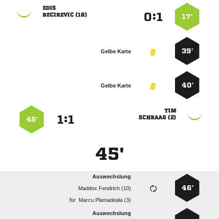

:


 
17’
39’
Gelbe Karte
40’
Gelbe Karte

:


 
45’
45'
Auswechslung
46’
  
für
  
Auswechslung