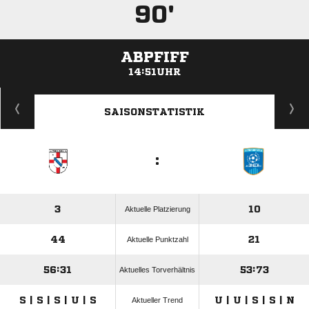
90'
ABPFIFF
14:51UHR
ANZEIGE
SAISONSTATISTIK
:
3
10
Aktuelle Platzierung
44
21
Aktuelle Punktzahl
56:31
53:73
Aktuelles Torverhältnis
S | S | S | U | S
U | U | S | S | N
Aktueller Trend