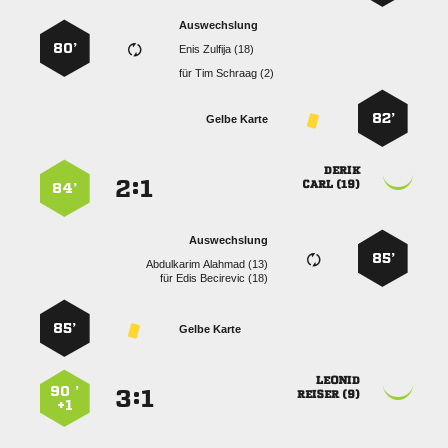
Auswechslung
80’
  
für
  
82’
Gelbe Karte

:


 
84’
Auswechslung
85’
  
für
  
85’
Gelbe Karte

90 ’
:


 
+1