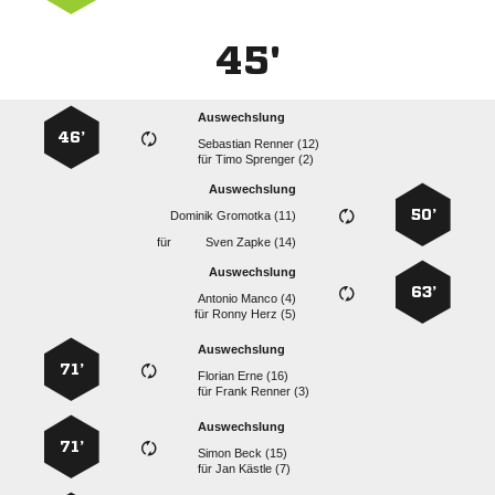
45'
Auswechslung
46’
  
für
  
Auswechslung
50’
  
für
  
Auswechslung
63’
  
für
  
Auswechslung
71’
  
für
  
Auswechslung
71’
  
für
  