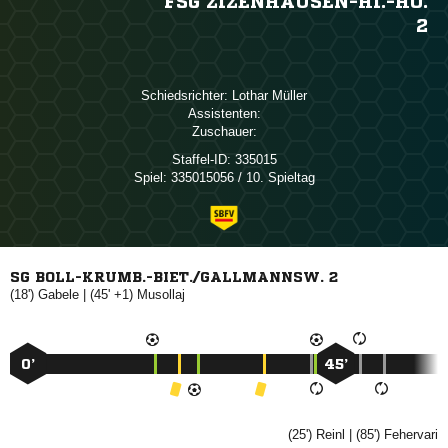
FSG ZIZENHAUSEN-HI.-HO.
2
Schiedsrichter:
 
Assistenten:
Zuschauer:
Staffel-ID:
335015
Spiel:
335015056 / 10. Spieltag
SG BOLL-KRUMB.-BIET./GALLMANNSW. 2
(18')

| (45' +1)

0’
45’
(25')

| (85')
