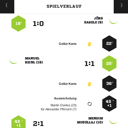
SPIELVERLAUF

:


 
18’
22’
Gelbe Karte

:


 
25’
36’
Gelbe Karte
Auswechslung
45 ’
  
+1
für
  

45 ’
:


 
+1