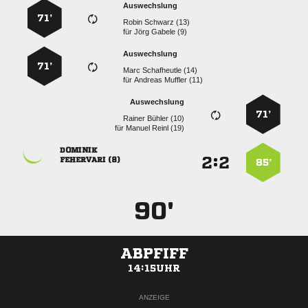
Auswechslung
71’
  
für
  
Auswechslung
71’
  
für
  
Auswechslung
71’
  
für
  

:


 
85’
90'
ABPFIFF
14:15UHR
ANZEIGE