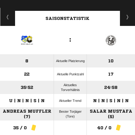
SAISONSTATISTIK
:
8
10
Aktuelle Platzierung
22
17
Aktuelle Punktzahl
Aktuelles
35:52
24:58
Torverhältnis
U | N | N | S | N
N | N | S | N | N
Aktueller Trend
ANDREAS MUFFLER
SALAR MUSTAFA
Bester Torjäger
(7)
(Tore)
(5)
35 / 0
40 / 0